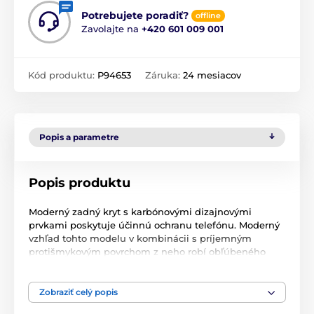
Potrebujete poradiť?
offline
Zavolajte na
+420 601 009 001
Kód produktu:
P94653
Záruka:
24 mesiacov
Popis a parametre
Popis produktu
Moderný zadný kryt s karbónovými dizajnovými
prvkami poskytuje účinnú ochranu telefónu. Moderný
vzhľad tohto modelu v kombinácii s príjemným
protišmykovým povrchom z neho robí obľúbeného
spoločníka na každodenné používanie. V porovnaní s
bežnými krytmi poskytuje tento kryt zvýšenú odolnosť
proti pádu. Rám krytu je vyrobený z gumy odolnej voči
Zobraziť celý popis
nárazom, ktorá poskytuje zvýšenú ochranu bokov