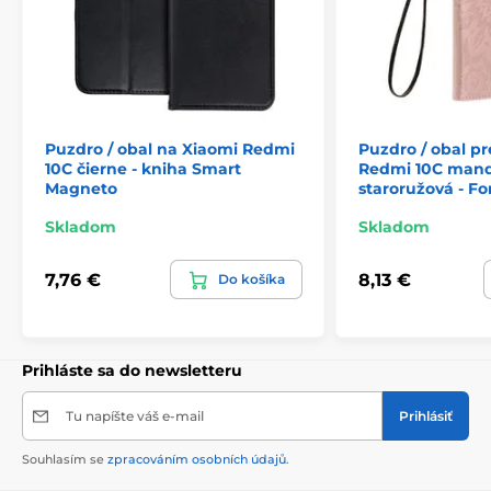
Puzdro / obal na Xiaomi Redmi
Puzdro / obal p
10C čierne - kniha Smart
Redmi 10C man
Magneto
staroružová - F
Skladom
Skladom
7,76 €
8,13 €
Do košíka
Prihláste sa do newsletteru
Tu napíšte váš e-mail
Prihlásiť
Souhlasím se
zpracováním osobních údajů
.