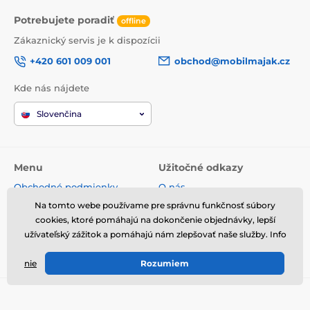
Potrebujete poradiť
offline
Zákaznický servis je k dispozícii
+420 601 009 001
obchod@mobilmajak.cz
Kde nás nájdete
Slovenčina
Menu
Užitočné odkazy
Obchodné podmienky
O nás
Reklamácie
Servis
Na tomto webe používame pre správnu funkčnosť súbory
Spracovanie osobných údajov
Voľné miesta
cookies, ktoré pomáhajú na dokončenie objednávky, lepší
užívateľský zážitok a pomáhajú nám zlepšovať naše služby. Info
Doprava a platba
Kontakt
Odstúpenie od zmluvy
nie
Rozumiem
© 2026 www.mobilmajak.sk ⦁ E-shop vytvorila
SIMPLIA.cz