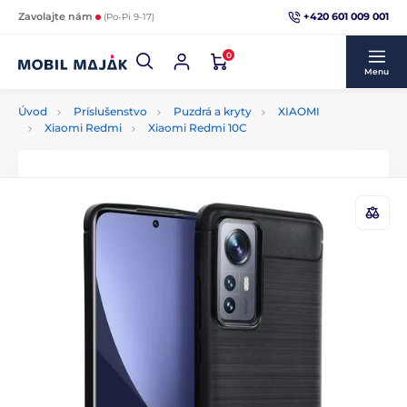
+420 601 009 001
Zavolajte nám
(Po-Pi 9-17)
0
Menu
Úvod
Príslušenstvo
Puzdrá a kryty
XIAOMI
Xiaomi Redmi
Xiaomi Redmi 10C