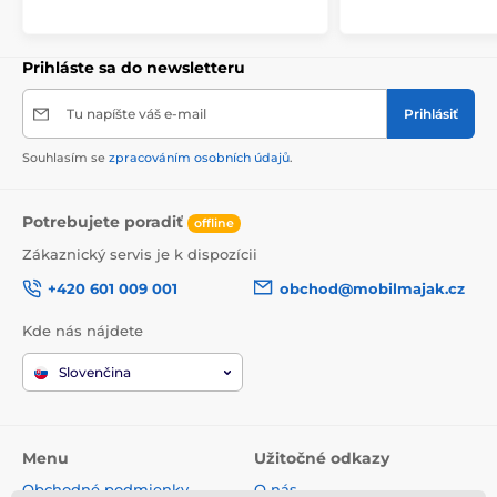
Prihláste sa do newsletteru
Tu napíšte váš e-mail
Prihlásiť
Souhlasím se
zpracováním osobních údajů
.
Potrebujete poradiť
offline
Zákaznický servis je k dispozícii
+420 601 009 001
obchod@mobilmajak.cz
Kde nás nájdete
Slovenčina
Menu
Užitočné odkazy
Obchodné podmienky
O nás