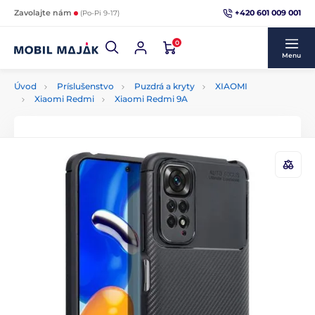
+420 601 009 001
Zavolajte nám
(Po-Pi 9-17)
0
Menu
Úvod
Príslušenstvo
Puzdrá a kryty
XIAOMI
Xiaomi Redmi
Xiaomi Redmi 9A