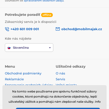
Souhlasím se
zpracováním osobních údajů
.
Potrebujete poradiť
offline
Zákaznický servis je k dispozícii
+420 601 009 001
obchod@mobilmajak.cz
Kde nás nájdete
Slovenčina
Menu
Užitočné odkazy
Obchodné podmienky
O nás
Reklamácie
Servis
Spracovanie osobných údajov
Voľné miesta
Doprava a platba
Kontakt
Na tomto webe používame pre správnu funkčnosť súbory
Odstúpenie od zmluvy
cookies, ktoré pomáhajú na dokončenie objednávky, lepší
užívateľský zážitok a pomáhajú nám zlepšovať naše služby. Info