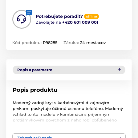
Potrebujete poradiť?
offline
Zavolajte na
+420 601 009 001
Kód produktu:
P98285
Záruka:
24 mesiacov
Popis a parametre
Popis produktu
Moderný zadný kryt s karbónovými dizajnovými
prvkami poskytuje účinnú ochranu telefónu. Moderný
vzhľad tohto modelu v kombinácii s príjemným
protišmykovým povrchom z neho robí obľúbeného
spoločníka na každodenné používanie. V porovnaní s
bežnými krytmi poskytuje tento kryt zvýšenú odolnosť
proti pádu. Rám krytu je vyrobený z gumy odolnej voči
Zobraziť celý popis