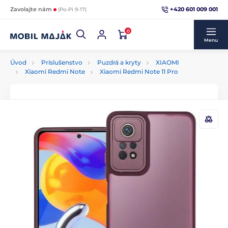
+420 601 009 001
Zavolajte nám
(Po-Pi 9-17)
0
Menu
Úvod
Príslušenstvo
Puzdrá a kryty
XIAOMI
Xiaomi Redmi Note
Xiaomi Redmi Note 11 Pro