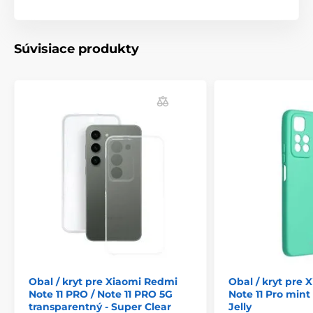
čočky (v případě potřeby je lze jednou sundat).
Materiál: TPU (boční hrany, jednoduchý odlitek), plast
(záda), plast (rám ostrůvku fotoaparátu a tlačítka -
Súvisiace produkty
lakováno olejovou barvou)
Obal / kryt pre Xiaomi Redmi
Obal / kryt pre
Note 11 PRO / Note 11 PRO 5G
Note 11 Pro mint 
transparentný - Super Clear
Jelly