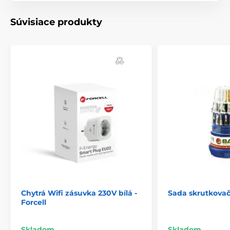
- kožené puzdro pre Apple Airtag
Súvisiace produkty
- štýlové príslušenstvo pre váš lokalizačný čip
- puzdro je ručne šité s láskou v Prostějove
- Materiál: 100% pravá talianska hovädzia koža Torcello
- odolný remienok z leštenej ocele
- kompletne vyrobené v Českej republike
- Lokalizačný čip Apple AirTag nie je súčasťou balenia
Chytrá Wifi zásuvka 230V bílá -
Sada skrutkovač
Forcell
Skladom
Skladom