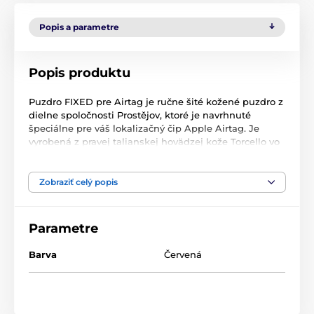
Popis a parametre
Popis produktu
Puzdro FIXED pre Airtag je ručne šité kožené puzdro z
dielne spoločnosti Prostějov, ktoré je navrhnuté
špeciálne pre váš lokalizačný čip Apple Airtag. Je
vyrobená z pravej talianskej hovädzej kože Torcello vo
farebnej úprave, ktorá je jemná na dotyk, krásne vonia
a časom starne ako víno. Puzdro je navrhnuté
špeciálne pre inteligentný prívesok a necháva
Zobraziť celý popis
vyniknúť originálny dizajn Airtag. Pomocou oceľového
krúžku ho môžete pripnúť na kľúče, kabelku alebo iné
osobné predmety. Vďaka vlastnostiam pravej kože a
Parametre
precíznemu ručnému spracovaniu z Prostějova získate
s puzdrom FIXED originálny a luxusný doplnok, ktorý
Barva
Červená
vám bude slúžiť dlhé roky.
Vlastnosti: