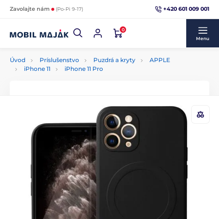
+420 601 009 001
Zavolajte nám
(Po-Pi 9-17)
0
Menu
Úvod
Príslušenstvo
Puzdrá a kryty
APPLE
iPhone 11
iPhone 11 Pro