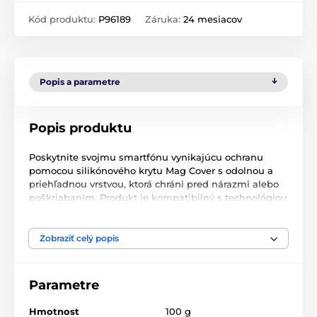
Kód produktu:
P96189
Záruka:
24 mesiacov
Popis a parametre
Popis produktu
Poskytnite svojmu smartfónu vynikajúcu ochranu
pomocou silikónového krytu Mag Cover s odolnou a
priehľadnou vrstvou, ktorá chráni pred nárazmi alebo
poškriabaním. Produkt je kompatibilný s technológiou
MagSafe, ktorá umožňuje indukčné nabíjanie.
Silikónový kryt Mag Cover pre iPhone je zárukou
Zobraziť celý popis
kvalitných materiálov a úplného pohodlia. Podporuje
inovatívnu technológiu MagSafe, ktorá umožňuje
nabíjať telefón bez použitia káblov. Krúžok so
Parametre
zabudovanými magnetmi umožňuje doplniť batériu
indukčne bez nutnosti demontáže krytu. Môžete tiež
Hmotnost
100 g
siahnuť po magnetických držiakoch do auta a