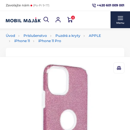
+420 601 009 001
Zavolajte nám
(Po-Pi 9-17)
0
Menu
Úvod
Príslušenstvo
Puzdrá a kryty
APPLE
iPhone 11
iPhone 11 Pro