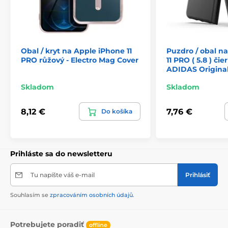
Obal / kryt na Apple iPhone 11
Puzdro / obal n
PRO růžový - Electro Mag Cover
11 PRO ( 5.8 ) čie
ADIDAS Origina
Skladom
Skladom
8,12 €
7,76 €
Do košíka
Prihláste sa do newsletteru
Tu napíšte váš e-mail
Prihlásiť
Souhlasím se
zpracováním osobních údajů
.
Potrebujete poradiť
offline