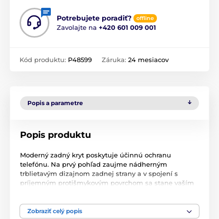
Potrebujete poradiť?
offline
Zavolajte na
+420 601 009 001
Kód produktu:
P48599
Záruka:
24 mesiacov
Popis a parametre
Popis produktu
Moderný zadný kryt poskytuje účinnú ochranu
telefónu. Na prvý pohľad zaujme nádherným
trblietavým dizajnom zadnej strany a v spojení s
príjemným protišmykovým povrchom sa stane vaším
obľúbeným spoločníkom na každodenné používanie.
Vďaka mierne zvýšenému rámčeku okolo výrezu pre
fotoaparát poskytuje zvýšenú ochranu skla a
Zobraziť celý popis