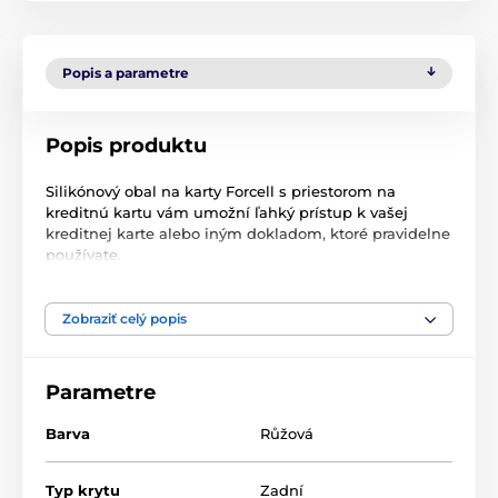
Popis a parametre
Popis produktu
Silikónový obal na karty Forcell s priestorom na
kreditnú kartu vám umožní ľahký prístup k vašej
kreditnej karte alebo iným dokladom, ktoré pravidelne
používate.
Zobraziť celý popis
Telefón a kreditné karty majte vždy po ruke
Prevažná väčšina krytov na telefón dostupných na
Parametre
trhu neponúka možnosť uložiť karty alebo dokumenty.
Na druhej strane, ochranný kryt s "peňaženkou" je
Barva
Růžová
riešenie, ktoré sa nie každému páči. Forcell Card je
ochranný kryt, ktorý vám umožní mať telefón a
kreditné karty vždy po ruke.
Typ krytu
Zadní