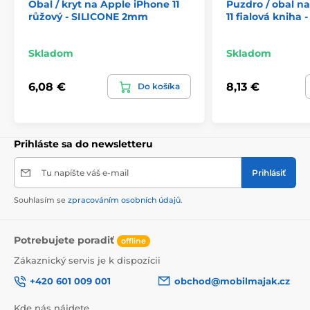
Obal / kryt na Apple iPhone 11
Puzdro / obal n
růžový - SILICONE 2mm
11 fialová kniha
Skladom
Skladom
6,08 €
8,13 €
Do košíka
Prihláste sa do newsletteru
Tu napíšte váš e-mail
Prihlásiť
Souhlasím se
zpracováním osobních údajů
.
Potrebujete poradiť
offline
Zákaznický servis je k dispozícii
+420 601 009 001
obchod@mobilmajak.cz
Kde nás nájdete