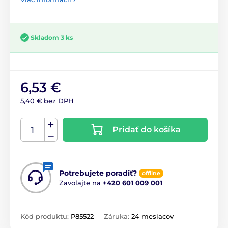
Skladom 3 ks
6,53 €
5,40 € bez DPH
Pridať do košíka
Potrebujete poradiť?
offline
Zavolajte na
+420 601 009 001
Kód produktu:
P85522
Záruka:
24 mesiacov