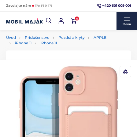
+420 601 009 001
Zavolajte nám
(Po-Pi 9-17)
0
Menu
Úvod
Príslušenstvo
Puzdrá a kryty
APPLE
iPhone 11
iPhone 11