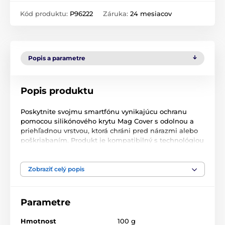
Kód produktu:
P96222
Záruka:
24 mesiacov
Popis a parametre
Popis produktu
Poskytnite svojmu smartfónu vynikajúcu ochranu
pomocou silikónového krytu Mag Cover s odolnou a
priehľadnou vrstvou, ktorá chráni pred nárazmi alebo
poškriabaním. Produkt je kompatibilný s technológiou
MagSafe, ktorá umožňuje indukčné nabíjanie.
Silikónový kryt Mag Cover pre iPhone je zárukou
Zobraziť celý popis
kvalitných materiálov a úplného pohodlia. Podporuje
inovatívnu technológiu MagSafe, ktorá umožňuje
nabíjať telefón bez použitia káblov. Krúžok so
Parametre
zabudovanými magnetmi umožňuje doplniť batériu
indukčne bez nutnosti demontáže krytu. Môžete tiež
Hmotnost
100 g
siahnuť po magnetických držiakoch do auta a