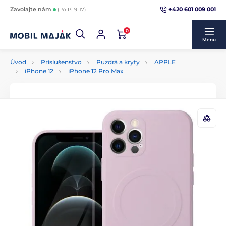
+420 601 009 001
Zavolajte nám
(Po-Pi 9-17)
0
Menu
Úvod
Príslušenstvo
Puzdrá a kryty
APPLE
iPhone 12
iPhone 12 Pro Max