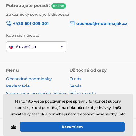
Potrebujete poradiť
online
Zákaznický servis je k dispozícii
+420 601 009 001
obchod@mobilmajak.cz
Kde nás nájdete
Slovenčina
Menu
Užitočné odkazy
Obchodné podmienky
O nás
Reklamácie
Servis
Spracovanie osobných údajov
Voľné miesta
Doprava a platba
Kontakt
Na tomto webe používame pre správnu funkčnosť súbory
Odstúpenie od zmluvy
cookies, ktoré pomáhajú na dokončenie objednávky, lepší
užívateľský zážitok a pomáhajú nám zlepšovať naše služby. Info
nie
Rozumiem
© 2026 www.mobilmajak.sk ⦁ E-shop vytvorila
SIMPLIA.cz