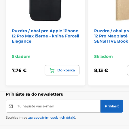
Puzdro / obal pre Apple iPhone
Puzdro / obal p
12 Pro Max čierne - kniha Forcell
12 Pro Max zlaté
Elegance
SENSITIVE Book
Skladom
Skladom
7,76 €
8,13 €
Do košíka
Prihláste sa do newsletteru
Tu napíšte váš e-mail
Prihlásiť
Souhlasím se
zpracováním osobních údajů
.