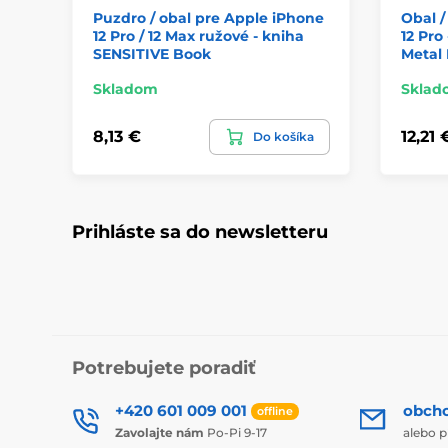
Puzdro / obal pre Apple iPhone
Obal /
12 Pro / 12 Max ružové - kniha
12 Pro
SENSITIVE Book
Metal
Skladom
Sklad
8,13 €
12,21 
Do košíka
Prihláste sa do newsletteru
Potrebujete poradiť
+420 601 009 001
obch
offline
Zavolajte nám
Po-Pi 9-17
alebo p