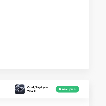
Obal / kryt pre…
K nákupu
7,84 €