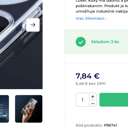
Cover, ktorý má odolnú a pr
poškriabaním. Produkt je k
umožňuje indukčné nabíja
Viac informácií ›
Skladom 3 ks
7,84 €
6,48 € bez DPH
Kód produktu:
P96741