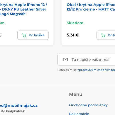
 kryt na Apple iPhone 12 /
Obal / kryt na Apple iPh
 - DKNY PU Leather Silver
12/12 Pro čierne - MATT C
 Logo Magsafe
om
Skladom
€
5,31 €
Do košíka
Do k
Tu napíšte váš e-mail
Souhlasím se
zpracováním osobních úd
Menu
od@mobilmajak.cz
Obchodné podmienky
íšte
kedykoľvek
Reklamácie