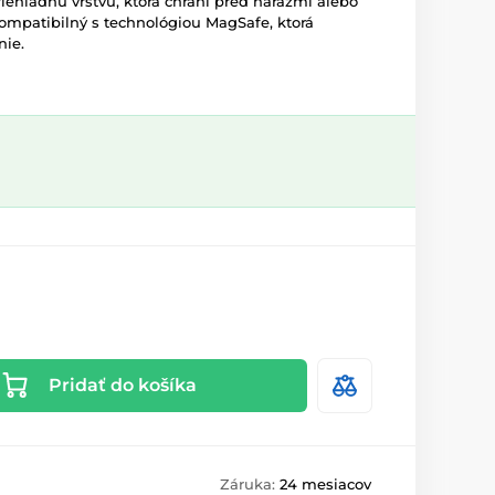
iehľadnú vrstvu, ktorá chráni pred nárazmi alebo
ompatibilný s technológiou MagSafe, ktorá
nie.
Pridať do košíka
Záruka:
24 mesiacov