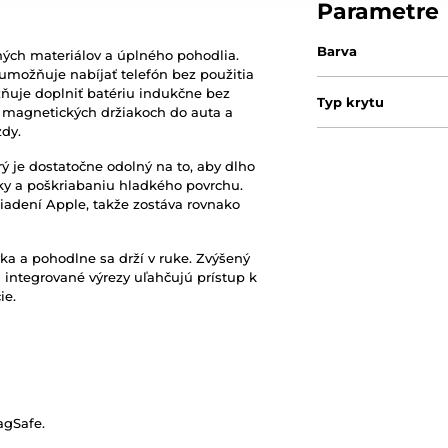
Parametre
Barva
ných materiálov a úplného pohodlia.
umožňuje nabíjať telefón bez použitia
uje doplniť batériu indukčne bez
Typ krytu
o magnetických držiakoch do auta a
zdy.
rý je dostatočne odolný na to, aby dlho
ky a poškriabaniu hladkého povrchu.
iadení Apple, takže zostáva rovnako
 a pohodlne sa drží v ruke. Zvýšený
 integrované výrezy uľahčujú prístup k
ie.
agSafe.