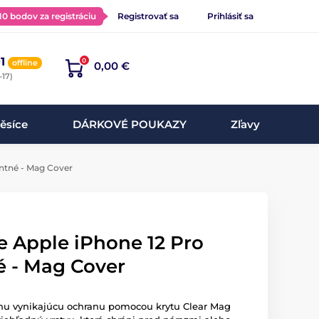
 10 bodov za registráciu
Registrovať sa
Prihlásiť sa
1
0
offline
0,00 €
-17)
ěsíce
DÁRKOVÉ POUKAZY
Zľavy
entné - Mag Cover
re Apple iPhone 12 Pro
é - Mag Cover
nu vynikajúcu ochranu pomocou krytu Clear Mag