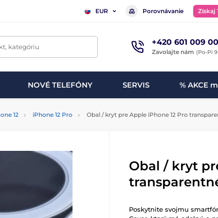
Porovnávanie
Získaj
EUR
+420 601 009 00
t, kategóriu
Zavolajte nám
(Po-Pi 9
NOVÉ TELEFÓNY
SERVIS
% AKCE m
one 12
iPhone 12 Pro
Obal / kryt pre Apple iPhone 12 Pro transpar
Obal / kryt p
transparentn
Poskytnite svojmu smartfó