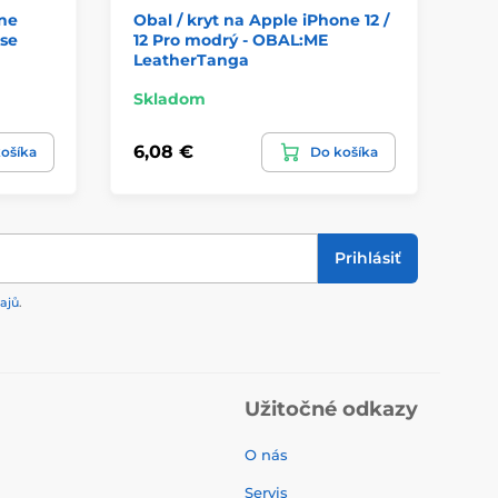
one
Obal / kryt na Apple iPhone 12 /
Ob
ase
12 Pro modrý - OBAL:ME
12
LeatherTanga
Ma
Skladom
Ni
6,08 €
12
ošíka
Do košíka
Prihlásiť
ajů
.
Užitočné odkazy
O nás
Servis