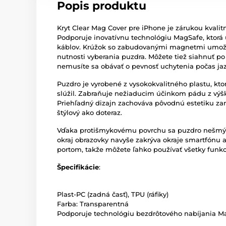
Popis produktu
Kryt Clear Mag Cover pre iPhone je zárukou kvalit
Podporuje inovatívnu technológiu MagSafe, ktorá 
káblov. Krúžok so zabudovanými magnetmi umožň
nutnosti vyberania puzdra. Môžete tiež siahnuť p
nemusíte sa obávať o pevnosť uchytenia počas ja
Puzdro je vyrobené z vysokokvalitného plastu, kto
slúžil. Zabraňuje nežiaducim účinkom pádu z výš
Priehľadný dizajn zachováva pôvodnú estetiku zar
štýlový ako doteraz.
Vďaka protišmykovému povrchu sa puzdro nešmýka
okraj obrazovky navyše zakrýva okraje smartfónu a
portom, takže môžete ľahko používať všetky funkc
Špecifikácie
:
Plast-PC (zadná časť), TPU (ráfiky)
Farba: Transparentná
Podporuje technológiu bezdrôtového nabíjania M