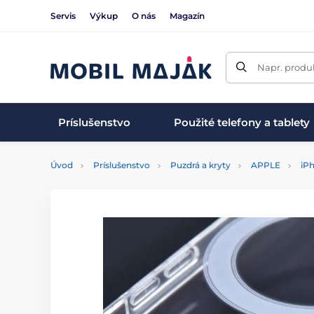
Servis
Výkup
O nás
Magazín
Napr. produk
Príslušenstvo
Použité telefony a tablety
Úvod
Príslušenstvo
Puzdrá a kryty
APPLE
iPh