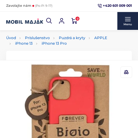
+420 601 009 001
Zavolajte nám
(Po-Pi 9-17)
0
Menu
Úvod
Príslušenstvo
Puzdrá a kryty
APPLE
iPhone 13
iPhone 13 Pro