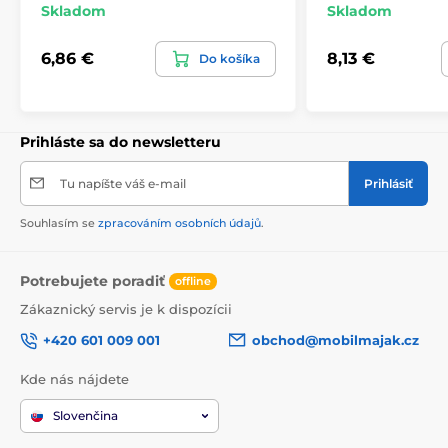
Skladom
Skladom
6,86 €
8,13 €
Do košíka
Prihláste sa do newsletteru
Tu napíšte váš e-mail
Prihlásiť
Souhlasím se
zpracováním osobních údajů
.
Potrebujete poradiť
offline
Zákaznický servis je k dispozícii
+420 601 009 001
obchod@mobilmajak.cz
Kde nás nájdete
Slovenčina