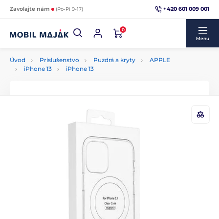
+420 601 009 001
Zavolajte nám
(Po-Pi 9-17)
0
Menu
Úvod
Príslušenstvo
Puzdrá a kryty
APPLE
iPhone 13
iPhone 13