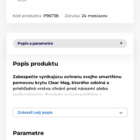
Kód produktu:
P96738
Záruka:
24 mesiacov
Popis a parametre
Popis produktu
Zabezpečte vynikajúcu ochranu svojho smartfónu
pomocou krytu Clear Mag, ktorého odolná a
priehľadná vrstva chráni pred nárazmi alebo
poškriabaním. Produkt je kompatibilný s
technológiou MagSafe, ktorá umožňuje indukčné
nabíjanie.
Zobraziť celý popis
Kryt Clear Mag Cover pre iPhone je zárukou kvalitných
materiálov a úplného pohodlia. Podporuje inovatívnu
technológiu MagSafe, ktorá umožňuje nabíjať telefón
Parametre
bez káblov. Krúžok so zabudovanými magnetmi