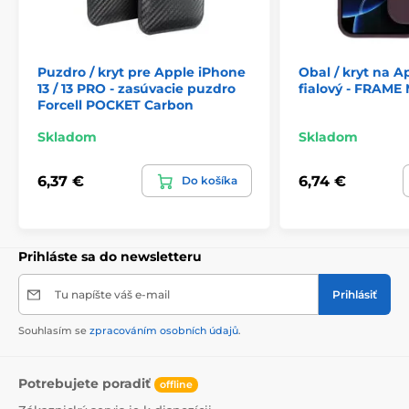
Puzdro / kryt pre Apple iPhone
Obal / kryt na A
13 / 13 PRO - zasúvacie puzdro
fialový - FRAM
Forcell POCKET Carbon
Skladom
Skladom
6,37 €
6,74 €
Do košíka
Prihláste sa do newsletteru
Tu napíšte váš e-mail
Prihlásiť
Souhlasím se
zpracováním osobních údajů
.
Potrebujete poradiť
offline