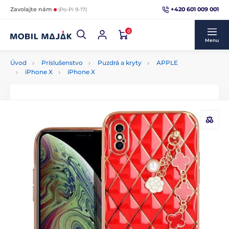
+420 601 009 001
Zavolajte nám
(Po-Pi 9-17)
0
Menu
Úvod
Príslušenstvo
Puzdrá a kryty
APPLE
iPhone X
iPhone X