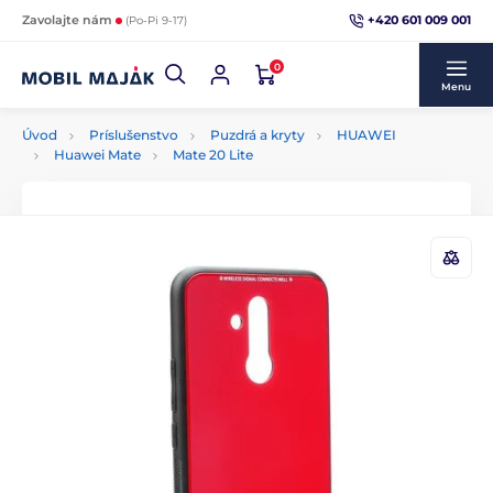
+420 601 009 001
Zavolajte nám
(Po-Pi 9-17)
0
Menu
Úvod
Príslušenstvo
Puzdrá a kryty
HUAWEI
Huawei Mate
Mate 20 Lite