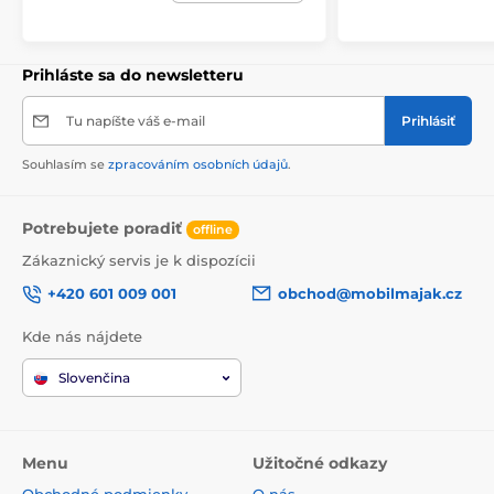
Prihláste sa do newsletteru
Tu napíšte váš e-mail
Prihlásiť
Souhlasím se
zpracováním osobních údajů
.
Potrebujete poradiť
offline
Zákaznický servis je k dispozícii
+420 601 009 001
obchod@mobilmajak.cz
Kde nás nájdete
Slovenčina
Menu
Užitočné odkazy
Obchodné podmienky
O nás