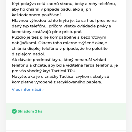
Kryt pokrýva celú zadnú stranu, boky a rohy telefónu,
aby ho chránil v prípade pádu, ako aj pri
každodennom používaní.
Hlavnou výhodou tohto krytu je, že sa hodí presne na
daný typ telefónu, pričom všetky ovládacie prvky a
konektory zostávajú plne prístupné.
Puzdro je tiež plne kompatibilné s bezdrôtovými
nabíjačkami. Okrem toho mierne zvýšené okraje
chránia displej telefónu v prípade, že ho položíte
displejom nadol.
Ak dávate prednosť krytu, ktorý nenaruší vzhľad
telefónu a chcete, aby bola viditeľná farba telefónu, je
pre vás vhodný kryt Tactical TPU.
Navyše, ako je u značky Tactical zvykom, obaly sú
kompletne vyrobené z recyklovaného papiera.
Viac informácií ›
Skladom 2 ks