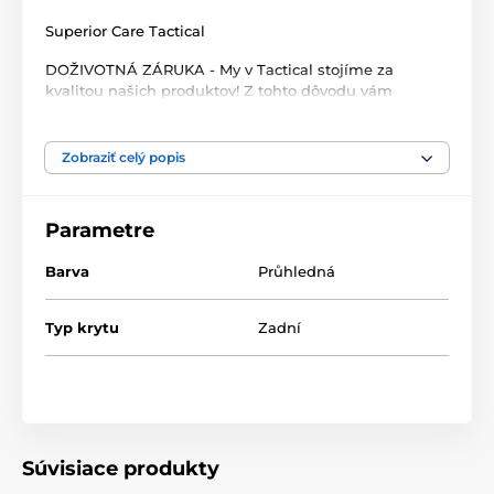
Superior Care Tactical
DOŽIVOTNÁ ZÁRUKA - My v Tactical stojíme za
kvalitou našich produktov! Z tohto dôvodu vám
môžeme ponúknuť doživotnú záruku na naše výrobky.
Myslíme aj na životné prostredie, a preto sú všetky
naše výrobky v obaloch z recyklovaného papiera.
Zobraziť celý popis
Parametre:
Parametre
- Len 0,2 mm tenký kryt
- vyrobené z priehľadného materiálu TPU
Barva
Průhledná
- Odolný a dostatočne pevný na ochranu telefónu pri
páde
- dokonale sa hodí na telefón
Typ krytu
Zadní
- všetky ovládacie prvky a konektory telefónu sú
pohodlne prístupné
- najlepšia ochrana telefónu v prípade pádu, ale aj pri
bežnom opotrebovaní
- vhodné aj na použitie s bezdrôtovým nabíjaním
- ekologické obaly z recyklovaného papiera
- Mierne zvýšené okraje okolo displeja zabraňujú
Súvisiace produkty
poškriabaniu, keď je displej položený displejom nadol