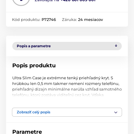
Kód produktu:
P72746
Záruka:
24 mesiacov
Popis a parametre
Popis produktu
Ultra Slim Case je extrémne tenký priehľadný kryt. S
hrúbkou len 0,5 mm takmer nemení rozmery telefónu,
priehľadný dizajn minimálne narúša vzhľad samotného
telefónu, ktorý zostáva viditeľný cez kryt. Vďaka
použitému mäkkému silikónu dokonale plní svoju
základnú funkciu - chráni vaše zariadenie pred
poškodením.
Zobraziť celý popis
Parametre
Vysokokvalitný mäkký silikón zaručuje vynikajúcu