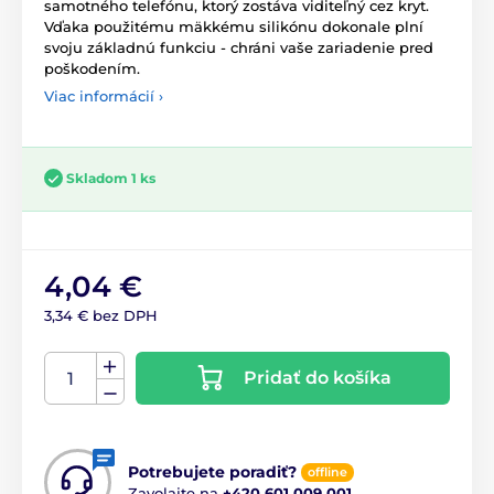
samotného telefónu, ktorý zostáva viditeľný cez kryt.
Vďaka použitému mäkkému silikónu dokonale plní
svoju základnú funkciu - chráni vaše zariadenie pred
poškodením.
Viac informácií ›
Skladom 1 ks
4,04 €
3,34 € bez DPH
Pridať do košíka
Potrebujete poradiť?
offline
Zavolajte na
+420 601 009 001