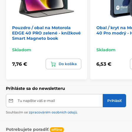
Pouzdro / obal na Motorola
Obal / kryt na M
EDGE 40 PRO zelené - knížkové
40 Pro modrý -
Smart Magneto book
Skladom
Skladom
7,76 €
6,53 €
Do košíka
Prihláste sa do newsletteru
Tu napíšte váš e-mail
Prihlásiť
Souhlasím se
zpracováním osobních údajů
.
Potrebujete poradiť
offline