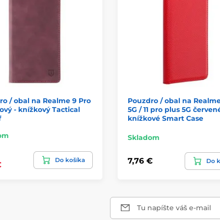
o / obal na Realme 9 Pro
Pouzdro / obal na Realme 
lový - knížkový Tactical
5G / 11 pro plus 5G červené
f
knížkové Smart Case
om
Skladom
Do košíka
7,76 €
Do k
€
Tu napíšte váš e-mail