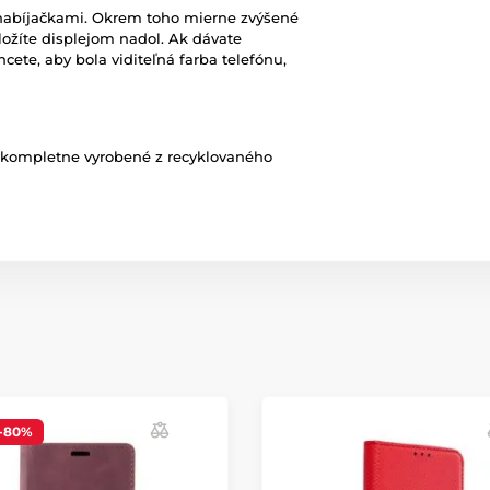
 nabíjačkami. Okrem toho mierne zvýšené
oložíte displejom nadol. Ak dávate
cete, aby bola viditeľná farba telefónu,
ú kompletne vyrobené z recyklovaného
-80%