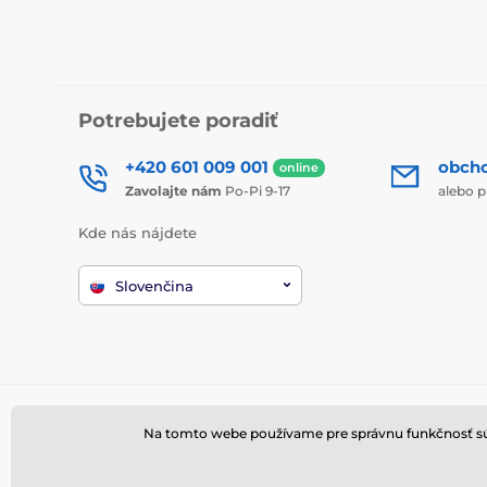
Potrebujete poradiť
+420 601 009 001
obch
online
Zavolajte nám
Po-Pi 9-17
alebo p
Kde nás nájdete
Slovenčina
Na tomto webe používame pre správnu funkčnosť súbo