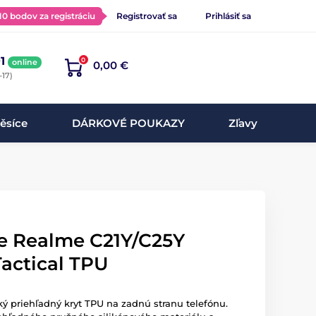
 10 bodov za registráciu
Registrovať sa
Prihlásiť sa
1
0
online
0,00 €
-17)
ěsíce
DÁRKOVÉ POUKAZY
Zľavy
re Realme C21Y/C25Y
actical TPU
ký priehľadný kryt TPU na zadnú stranu telefónu.