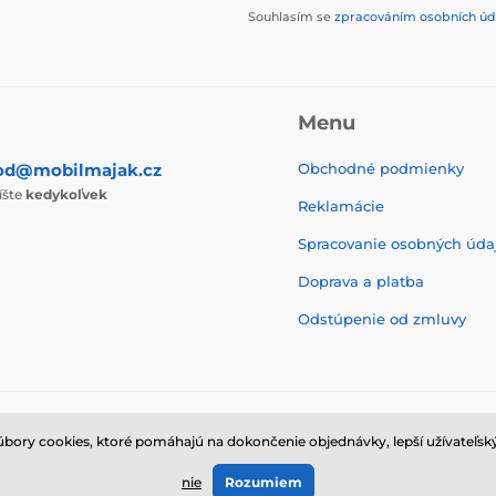
Souhlasím se
zpracováním osobních úd
Menu
od@mobilmajak.cz
Obchodné podmienky
íšte
kedykoľvek
Reklamácie
Spracovanie osobných úda
Doprava a platba
Odstúpenie od zmluvy
ry cookies, ktoré pomáhajú na dokončenie objednávky, lepší užívateľský
© 2026 www.mobilmajak.sk ⦁ E-shop vytvorila
SIMPLIA.cz
nie
Rozumiem