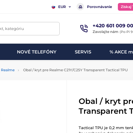
Porovnávanie
Získaj
EUR
+420 601 009 00
t, kategóriu
Zavolajte nám
(Po-Pi 9
NOVÉ TELEFÓNY
SERVIS
% AKCE m
Realme
Obal / kryt pre Realme C21Y/C25Y Transparent Tactical TPU
Obal / kryt p
Transparent T
Tactical TPU je 0,2 mm ten