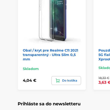
Obal / kryt pre Realme C11 2021
Pouzdr
transparentný - Ultra Slim 0,5
5G fia
mm
Xproo
Sklad
Skladom
18,33 €
4,04 €
Do košíka
3,63 
Prihláste sa do newsletteru