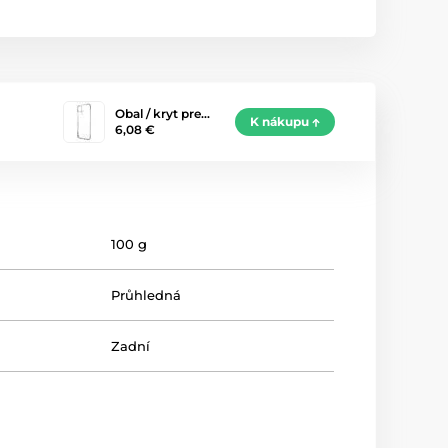
Obal / kryt pre…
K nákupu
6,08 €
100 g
Průhledná
Zadní