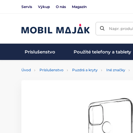
Servis
Výkup
O nás
Magazín
Napr. produk
Príslušenstvo
Použité telefony a tablety
Úvod
Príslušenstvo
Puzdrá a kryty
Iné značky