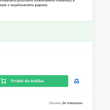
iehľadného pružného silikónového materiálu a
ale z recyklovaného papiera.
Pridať do košíka
Záruka:
24 mesiacov