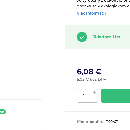
Je vyrobený z dokonale pr
dodáva sa v ekologickom ob
Viac informácií ›
Skladom 1 ks
6,08 €
5,03 € bez DPH
ine
Kód produktu:
P92421