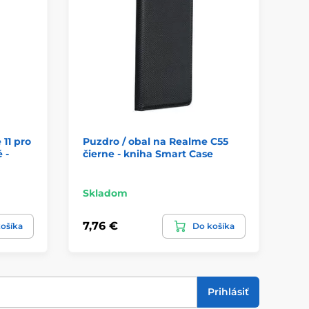
11 pro
Puzdro / obal na Realme C55
Pu
 -
čierne - kniha Smart Case
50
Fa
Skladom
Sk
7,76 €
7,
ošíka
Do košíka
Prihlásiť