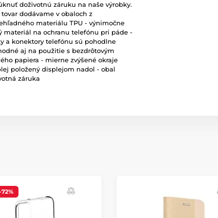
knuť doživotnú záruku na naše výrobky.
š tovar dodávame v obaloch z
riehľadného materiálu TPU - výnimočne
 materiál na ochranu telefónu pri páde -
ky a konektory telefónu sú pohodlne
vhodné aj na použitie s bezdrôtovým
ného papiera - mierne zvýšené okraje
plej položený displejom nadol - obal
votná záruka
-72%