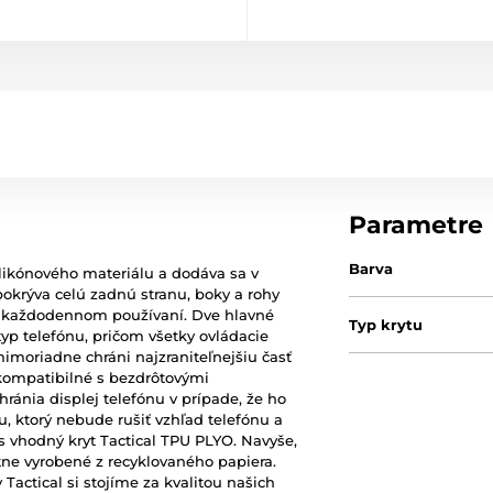
Parametre
Barva
likónového materiálu a dodáva sa v
pokrýva celú zadnú stranu, boky a rohy
pri každodennom používaní. Dve hlavné
Typ krytu
typ telefónu, pričom všetky ovládacie
mimoriadne chráni najzraniteľnejšiu časť
e kompatibilné s bezdrôtovými
ránia displej telefónu v prípade, že ho
u, ktorý nebude rušiť vzhľad telefónu a
vás vhodný kryt Tactical TPU PLYO. Navyše,
tne vyrobené z recyklovaného papiera.
actical si stojíme za kvalitou našich