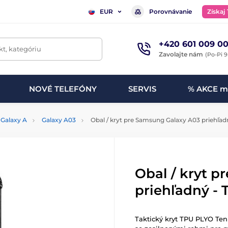
Porovnávanie
Získaj
EUR
+420 601 009 00
t, kategóriu
Zavolajte nám
(Po-Pi 9
NOVÉ TELEFÓNY
SERVIS
% AKCE m
Galaxy A
Galaxy A03
Obal / kryt pre Samsung Galaxy A03 priehľadn
Obal / kryt 
priehľadný - 
Taktický kryt TPU PLYO Ten