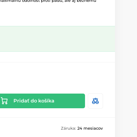
maximálnu odolnosť proti pádu, ale aj bežnému
Pridať do košíka
Záruka:
24 mesiacov