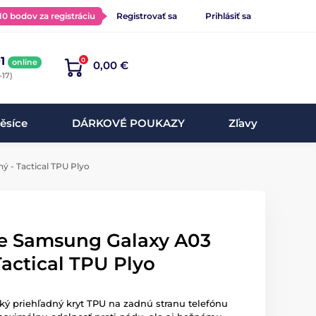
 10 bodov za registráciu
Registrovať sa
Prihlásiť sa
1
0
online
0,00 €
-17)
ěsíce
DÁRKOVÉ POUKAZY
Zľavy
ý - Tactical TPU Plyo
pre Samsung Galaxy A03
Tactical TPU Plyo
ký priehľadný kryt TPU na zadnú stranu telefónu