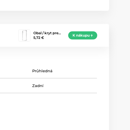
Obal / kryt pre…
K nákupu
5,72 €
Průhledná
Zadní