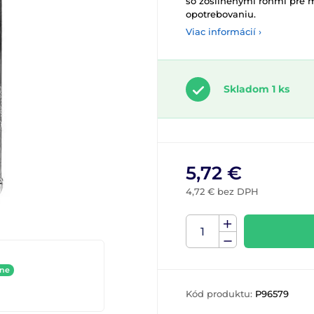
so zosilnenými rohmi pre 
opotrebovaniu.
Viac informácií ›
Skladom 1 ks
5,72 €
4,72 € bez DPH
ine
Kód produktu:
P96579