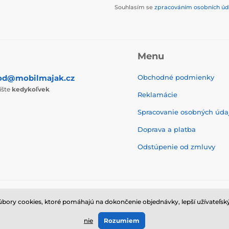
Souhlasím se
zpracováním osobních úd
Menu
od@mobilmajak.cz
Obchodné podmienky
íšte
kedykoľvek
Reklamácie
Spracovanie osobných úda
Doprava a platba
Odstúpenie od zmluvy
ry cookies, ktoré pomáhajú na dokončenie objednávky, lepší užívateľský
© 2026 www.mobilmajak.sk ⦁ E-shop vytvorila
SIMPLIA.cz
nie
Rozumiem