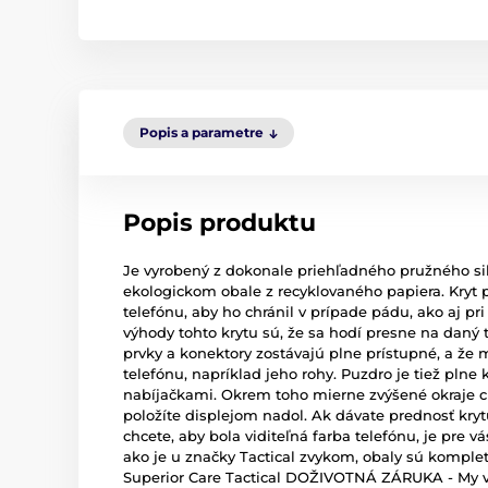
Popis a parametre
Popis produktu
Je vyrobený z dokonale priehľadného pružného si
ekologickom obale z recyklovaného papiera. Kryt 
telefónu, aby ho chránil v prípade pádu, ako aj 
výhody tohto krytu sú, že sa hodí presne na daný 
prvky a konektory zostávajú plne prístupné, a že 
telefónu, napríklad jeho rohy. Puzdro je tiež pln
nabíjačkami. Okrem toho mierne zvýšené okraje ch
položíte displejom nadol. Ak dávate prednosť kryt
chcete, aby bola viditeľná farba telefónu, je pre 
ako je u značky Tactical zvykom, obaly sú komple
Superior Care Tactical DOŽIVOTNÁ ZÁRUKA - My v T