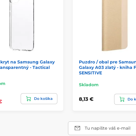
 kryt na Samsung Galaxy
Puzdro / obal pre Samsu
ansparentný - Tactical
Galaxy A03 zlatý - kniha F
SENSITIVE
om
Skladom
Do košíka
8,13 €
Do k
€
Tu napíšte váš e-mail