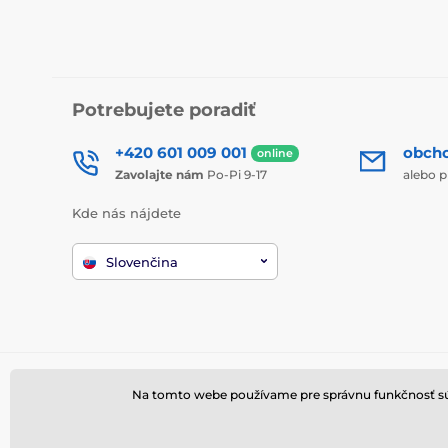
Potrebujete poradiť
+420 601 009 001
obch
online
Zavolajte nám
Po-Pi 9-17
alebo p
Kde nás nájdete
Slovenčina
Na tomto webe používame pre správnu funkčnosť súbo