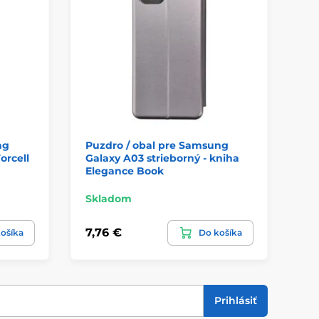
ng
Puzdro / obal pre Samsung
Pu
orcell
Galaxy A03 strieborný - kniha
Ga
Elegance Book
Fo
Skladom
Sk
7,76 €
8,
ošíka
Do košíka
Prihlásiť