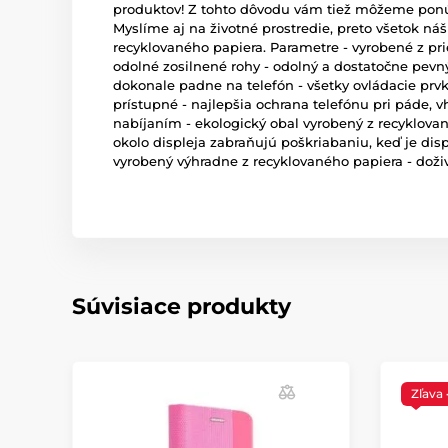
produktov! Z tohto dôvodu vám tiež môžeme ponú
Myslíme aj na životné prostredie, preto všetok ná
recyklovaného papiera. Parametre - vyrobené z p
odolné zosilnené rohy - odolný a dostatočne pevný
dokonale padne na telefón - všetky ovládacie prv
prístupné - najlepšia ochrana telefónu pri páde, 
nabíjaním - ekologický obal vyrobený z recyklova
okolo displeja zabraňujú poškriabaniu, keď je dis
vyrobený výhradne z recyklovaného papiera - doži
Súvisiace produkty
Zľava