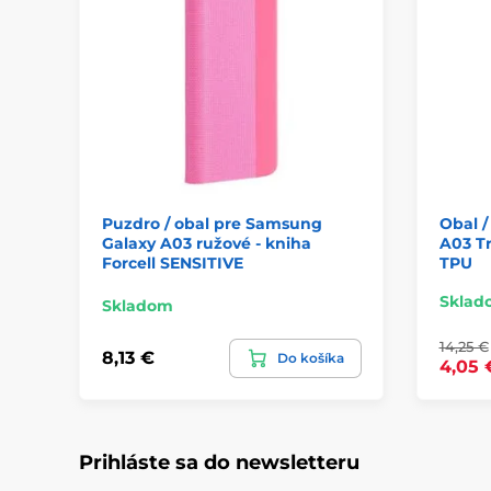
Puzdro / obal pre Samsung
Obal /
Galaxy A03 ružové - kniha
A03 Tr
Forcell SENSITIVE
TPU
Sklad
Skladom
14,25 €
8,13 €
Do košíka
4,05 
Prihláste sa do newsletteru