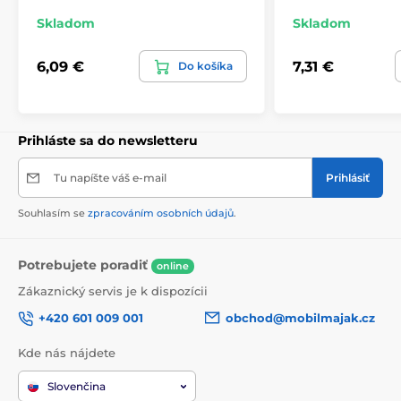
Skladom
Skladom
6,09 €
7,31 €
Do košíka
Prihláste sa do newsletteru
Tu napíšte váš e-mail
Prihlásiť
Souhlasím se
zpracováním osobních údajů
.
Potrebujete poradiť
online
Zákaznický servis je k dispozícii
+420 601 009 001
obchod@mobilmajak.cz
Kde nás nájdete
Slovenčina