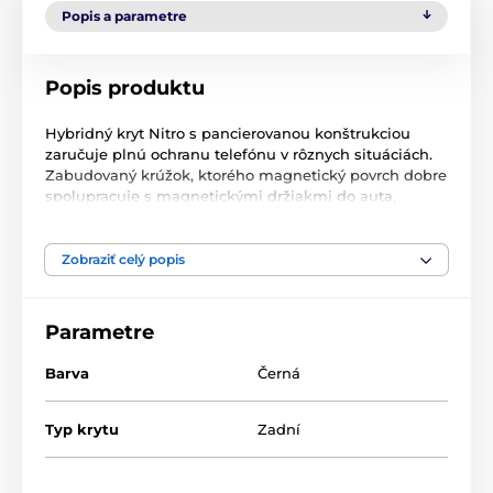
Popis a parametre
Popis produktu
Hybridný kryt Nitro s pancierovanou konštrukciou
zaručuje plnú ochranu telefónu v rôznych situáciách.
Zabudovaný krúžok, ktorého magnetický povrch dobre
spolupracuje s magnetickými držiakmi do auta,
umožňuje bezpečnejšie uloženie zariadenia a slúži aj
ako stojan na sledovanie filmov.
Zobraziť celý popis
Obrnený vzhľad krytu Nitro s tmavou estetikou určite
Parametre
osloví ľudí, ktorí majú radi vojenský dizajn. Magnetický
krúžok zabudovaný v zadnej časti puzdra uľahčuje
Barva
Černá
držanie telefónu a zabraňuje jeho vykĺznutiu z ruky,
pričom ho možno použiť ako stojan pri sledovaní
filmov. Táto rukoväť dobre funguje s magnetickými
Typ krytu
Zadní
držiakmi do auta.