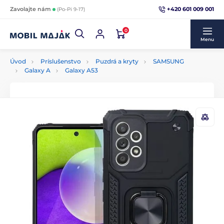
+420 601 009 001
Zavolajte nám
(Po-Pi 9-17)
0
Menu
Úvod
Príslušenstvo
Puzdrá a kryty
SAMSUNG
Galaxy A
Galaxy A53