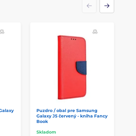
Galaxy
Puzdro / obal pre Samsung
Pu
Galaxy J5 červený - kniha Fancy
Ga
Book
Bo
Skladom
Sk