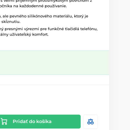
i s veľmi príjemným protišmykovým povrchom z
očníka na každodenné používanie.
, ale pevného silikónového materiálu, ktorý je
 skĺznutiu.
ý presnými výrezmi pre funkčné tlačidlá telefónu,
lny užívateľský komfort.
Pridať do košíka