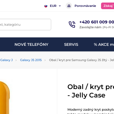
Porovnávanie
Získaj
EUR
+420 601 009 00
t, kategóriu
Zavolajte nám
(Po-Pi 9
NOVÉ TELEFÓNY
SERVIS
% AKCE m
Galaxy J
Galaxy J5 2015
Obal / kryt pre Samsung Galaxy J5 žltý - Je
Obal / kryt p
- Jelly Case
Moderný zadný kryt poskyt