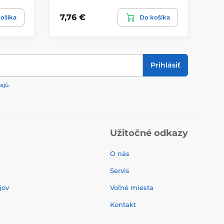
7,76 €
8,
ošíka
Do košíka
Prihlásiť
ajů
.
Užitočné odkazy
O nás
Servis
jov
Voľné miesta
Kontakt