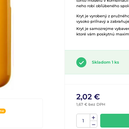
tohto modelu v kombináci
neho robí obľúbeného spol
Kryt je vyrobený z pružného
vysoko priľnavý a zabraňuje
Kryt je samozrejme vybaven
ktoré vám poskytnú maximá
Skladom 1 ks
2,02 €
1,67 € bez DPH
ine