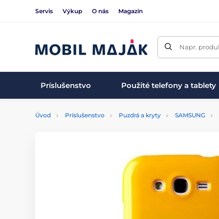
Servis
Výkup
O nás
Magazín
Napr. produk
Príslušenstvo
Použité telefony a tablety
Úvod
Príslušenstvo
Puzdrá a kryty
SAMSUNG