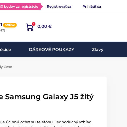
 10 bodov za registráciu
Registrovať sa
Prihlásiť sa
1
0
offline
0,00 €
-17)
ěsíce
DÁRKOVÉ POUKAZY
Zľavy
lly Case
re Samsung Galaxy J5 žltý
uje účinnú ochranu telefónu. Jednoduchý vzhľad