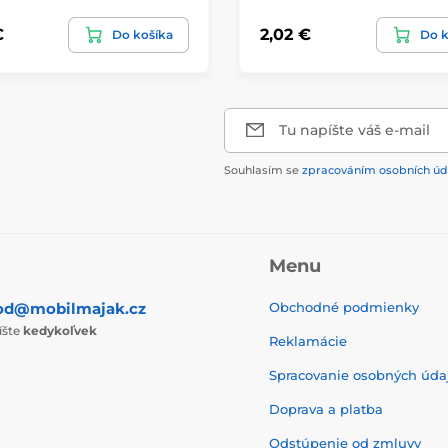
€
2,02 €
Do košíka
Do k
Tu napíšte váš e-mail
Souhlasím se
zpracováním osobních úd
Menu
od@mobilmajak.cz
Obchodné podmienky
íšte
kedykoľvek
Reklamácie
Spracovanie osobných úda
Doprava a platba
Odstúpenie od zmluvy