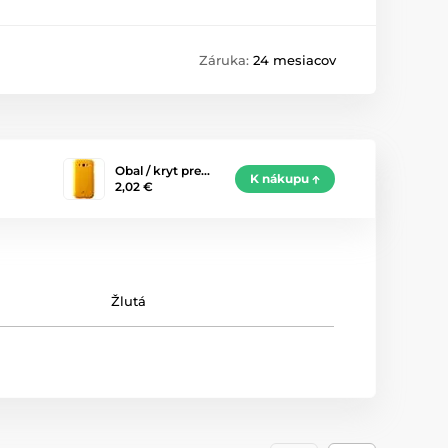
Záruka:
24 mesiacov
Obal / kryt pre…
K nákupu
2,02 €
Žlutá