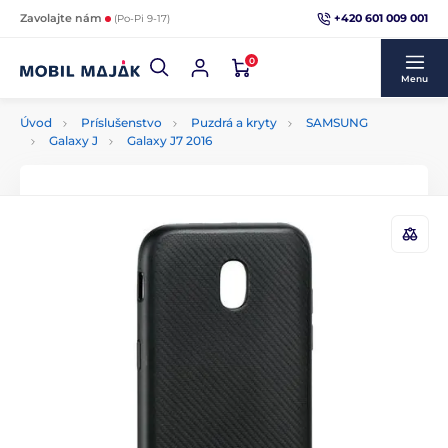
+420 601 009 001
Zavolajte nám
(Po-Pi 9-17)
0
Menu
Úvod
Príslušenstvo
Puzdrá a kryty
SAMSUNG
Galaxy J
Galaxy J7 2016