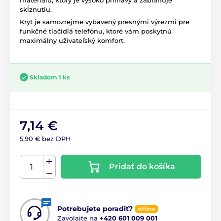
materiálu, ktorý je vysoko priľnavý a zabraňuje
skĺznutiu.
Kryt je samozrejme vybavený presnými výrezmi pre
funkčné tlačidlá telefónu, ktoré vám poskytnú
maximálny užívateľský komfort.
Skladom 1 ks
7,14 €
5,90 € bez DPH
Pridať do košíka
Potrebujete poradiť?
offline
Zavolajte na
+420 601 009 001