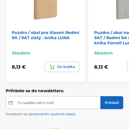
Puzdro / obal pre Xiaomi Redmi
Puzdro / obal n
9A / 9AT zlatý - kniha LUNA
9AT / Redmi 9A s
kniha Forcell Lu
Skladom
Skladom
8,13 €
8,13 €
Do košíka
Prihláste sa do newsletteru
Tu napíšte váš e-mail
Prihlásiť
Souhlasím se
zpracováním osobních údajů
.