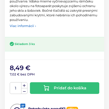
používanie. Vďaka mierne vyčnievajúcemu rámčeku
okolo výrezu na fotoaparát poskytuje zvýšenú ochranu
jeho skla a šošoviek. Bočné tlačidlá sú zakryté presnými
zabudovanými krytmi, ktoré nebránia ich pohodlnému
používaniu.
Viac informácií ›
Skladom 3 ks
8,49 €
7,02 € bez DPH
Pridať do košíka
Potrebujete poradiť?
offline