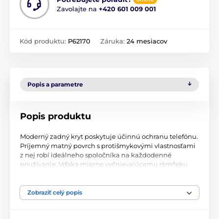
Zavolajte na
+420 601 009 001
Kód produktu:
P62170
Záruka:
24 mesiacov
Popis a parametre
Popis produktu
Moderný zadný kryt poskytuje účinnú ochranu telefónu.
Príjemný matný povrch s protišmykovými vlastnosťami
z nej robí ideálneho spoločníka na každodenné
používanie. Vďaka mierne vyčnievajúcemu rámčeku
okolo výrezu pre fotoaparát poskytuje zvýšenú ochranu
jeho skla a šošoviek. Bočné tlačidlá sú zakryté presnými
zabudovanými krytmi, ktoré nebránia ich pohodlnému
Zobraziť celý popis
používaniu.