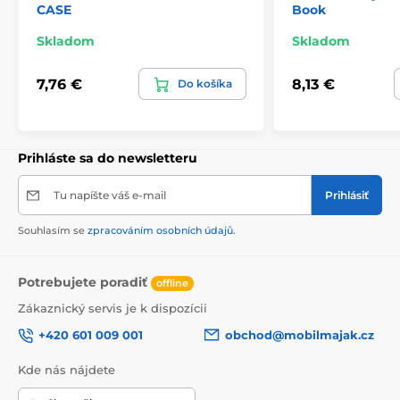
CASE
Book
Skladom
Skladom
7,76 €
8,13 €
Do košíka
Prihláste sa do newsletteru
Tu napíšte váš e-mail
Prihlásiť
Souhlasím se
zpracováním osobních údajů
.
Potrebujete poradiť
offline
Zákaznický servis je k dispozícii
+420 601 009 001
obchod@mobilmajak.cz
Kde nás nájdete