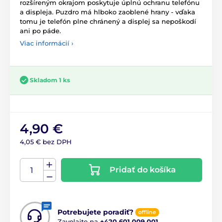
rozšíreným okrajom poskytuje úplnú ochranu telefónu
a displeja. Puzdro má hlboko zaoblené hrany - vďaka
tomu je telefón plne chránený a displej sa nepoškodí
ani po páde.
Viac informácií ›
Skladom 1 ks
4,90 €
4,05 € bez DPH
Pridať do košíka
Potrebujete poradiť?
offline
Zavolajte na
+420 601 009 001