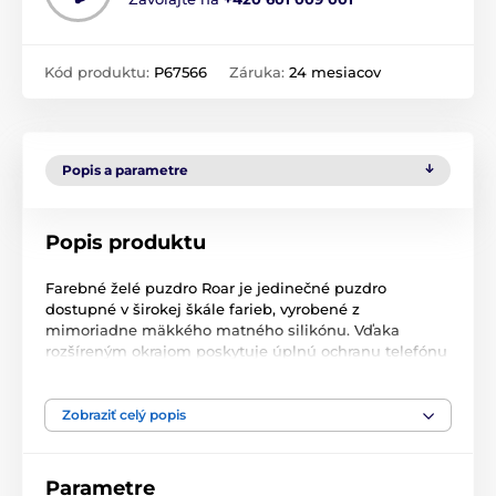
Kód produktu:
P67566
Záruka:
24 mesiacov
Popis a parametre
Popis produktu
Farebné želé puzdro Roar je jedinečné puzdro
dostupné v širokej škále farieb, vyrobené z
mimoriadne mäkkého matného silikónu. Vďaka
rozšíreným okrajom poskytuje úplnú ochranu telefónu
a displeja. Puzdro má hlboko zaoblené hrany - vďaka
tomu je telefón plne chránený a displej sa nepoškodí
ani po páde. Puzdro je vyrobené z matného
Zobraziť celý popis
lakovaného silikónu, mimoriadne príjemného na
dotyk, ktorý mu dodáva originálny vzhľad. Má výrezy
na niektorých tlačidlách vrátane vstupu nabíjačky,
Parametre