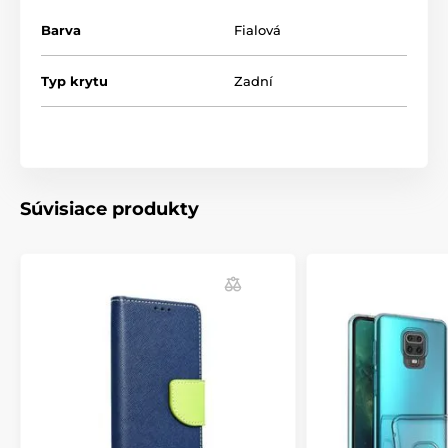
objektívu fotoaparátu a blesku. Puzdrá sú k dispozícii
v širokej škále farieb.
Barva
Fialová
Materiál: matný TPU
Typ krytu
Zadní
Súvisiace produkty