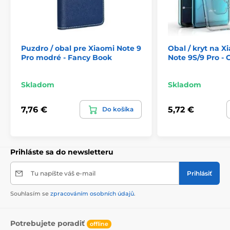
Puzdro / obal pre Xiaomi Note 9
Obal / kryt na 
Pro modré - Fancy Book
Note 9S/9 Pro -
Skladom
Skladom
7,76 €
5,72 €
Do košíka
Prihláste sa do newsletteru
Tu napíšte váš e-mail
Prihlásiť
Souhlasím se
zpracováním osobních údajů
.
Potrebujete poradiť
offline