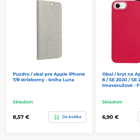
- jednoduchá aplikácia
Produkt je zaradený v kategóriách
iPhone SE 2020
iPhone 8
iPhone 7
Puzdro / obal pre Apple iPhone
Obal / kryt na A
7/8 strieborný - kniha Luna
8 / SE 2020 / SE 
tmavoružové - 
Skladom
Skladom
8,57 €
6,90 €
Do košíka