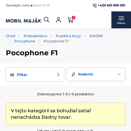
+420 601 009 001
Zavolajte nám
(Po-Pi 9-17)
0
Menu
Úvod
Príslušenstvo
Puzdrá a kryty
XIAOMI
Pocophone
Pocophone F1
Pocophone F1
Radenie
Filter
Zobrazujeme 1-0 z 0 produktov
V tejto kategórii sa bohužiaľ zatiaľ
nenachádza žiadny tovar.
Už ste videli 0 produktov z 0.