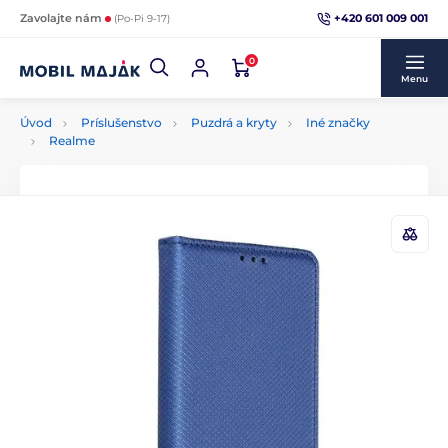
+420 601 009 001
Zavolajte nám
(Po-Pi 9-17)
0
Menu
Úvod
Príslušenstvo
Puzdrá a kryty
Iné značky
Realme