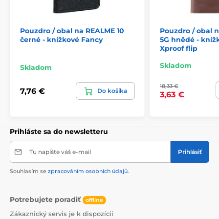
Pouzdro / obal na REALME 10
Pouzdro / obal 
černé - knížkové Fancy
5G hnědé - knížk
Xproof flip
Skladom
Skladom
18,33 €
7,76 €
Do košíka
3,63 €
Prihláste sa do newsletteru
Tu napíšte váš e-mail
Prihlásiť
Souhlasím se
zpracováním osobních údajů
.
Potrebujete poradiť
offline
Zákaznický servis je k dispozícii