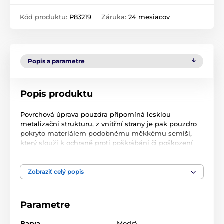
Kód produktu:
P83219
Záruka:
24 mesiacov
Popis a parametre
Popis produktu
Povrchová úprava pouzdra připomíná lesklou
metalizační strukturu, z vnitřní strany je pak pouzdro
pokryto materiálem podobnému měkkému semiši,
který slouží k ochraně proti poškrábání či poškození
obrazovky. Obal je vybaven jednoduchým otevíráním
typu “knížka”, na rozdíl od jiných typů je však vybaven
pouze praktickým magnetickým pásem, se kterým je
Zobraziť celý popis
manipulace s obalem ještě jednodušší.
Parametre
Díky jeho ohebnosti můžete obal využít rovněž jako
Barva
Modrá