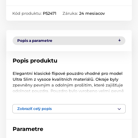
Kód produktu:
P52471
Záruka:
24 mesiacov
Popis a parametre
Popis produktu
Elegantní klasické flipové pouzdro vhodné pro model
Ultra Slim z vysoce kvalitních materiálů. Okraje byly
zpevněny pevným a odolným prošitím, které zajišťuje
odolnost pouzdra. Pouzdro bylo vyrobeno velmi pevně
a pečlivě - hrany byly zpevněny pevným a odolným
prošitím a celá konstrukce je vyztužena, čímž je
zajištěna dostatečná ochrana zařízení. Měkká vnitřní
Zobraziť celý popis
strana chrání obrazovku před poškrábáním a drobným
poškozením. Upevnění telefonu je vyrobeno z teplem
smrštitelného polyuretanu (TPU) a je pružné, takže se
Parametre
přizpůsobí vašemu modelu telefonu. Pouzdro má
prostřední kapsu pro uložení potřebných dokumentů