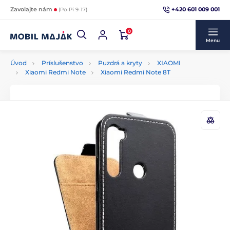
+420 601 009 001
Zavolajte nám
(Po-Pi 9-17)
0
Menu
Úvod
Príslušenstvo
Puzdrá a kryty
XIAOMI
Xiaomi Redmi Note
Xiaomi Redmi Note 8T