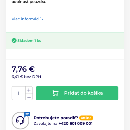
odolnost pouzdra.
Viac informácií ›
Skladom 1 ks
7,76 €
6,41 € bez DPH
Pridať do košíka
Potrebujete poradiť?
offline
Zavolajte na
+420 601 009 001