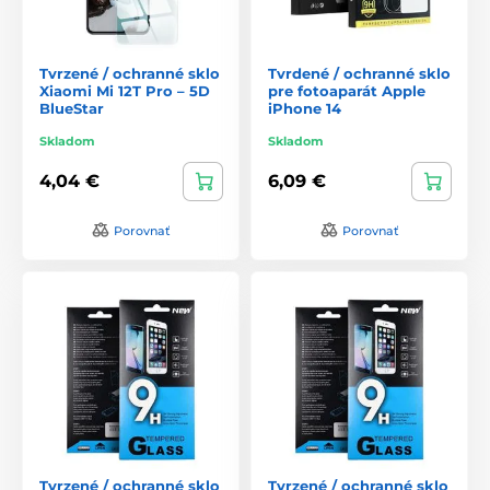
Tvrzené / ochranné sklo
Tvrdené / ochranné sklo
Xiaomi Mi 12T Pro – 5D
pre fotoaparát Apple
BlueStar
iPhone 14
Skladom
Skladom
4,04 €
6,09 €
Porovnať
Porovnať
Tvrzené / ochranné sklo
Tvrzené / ochranné sklo