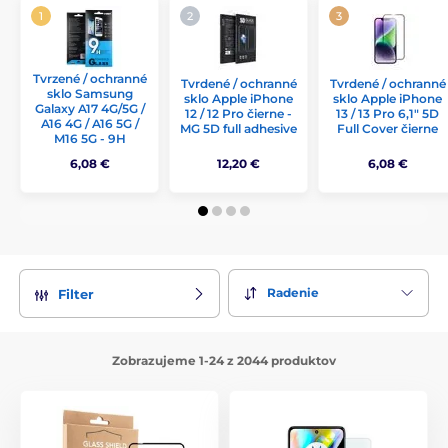
Tvrzené / ochranné
Tvrdené / ochranné
Tvrdené / ochranné
sklo Samsung
sklo Apple iPhone
sklo Apple iPhone
Galaxy A17 4G/5G /
12 / 12 Pro čierne -
13 / 13 Pro 6,1" 5D
A16 4G / A16 5G /
MG 5D full adhesive
Full Cover čierne
M16 5G - 9H
6,08 €
12,20 €
6,08 €
Radenie
Filter
Zobrazujeme 1-24 z 2044 produktov