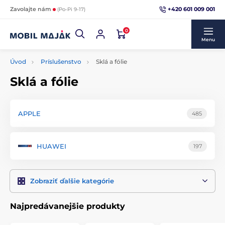
+420 601 009 001
Zavolajte nám
(Po-Pi 9-17)
0
Menu
Úvod
Príslušenstvo
Sklá a fólie
Sklá a fólie
APPLE
485
HUAWEI
197
Zobraziť ďalšie kategórie
Najpredávanejšie produkty