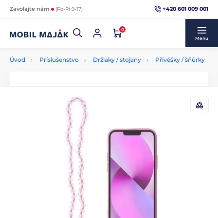
+420 601 009 001
Zavolajte nám
(Po-Pi 9-17)
0
Menu
Úvod
Príslušenstvo
Držiaky / stojany
Přívěšky / šňůrky