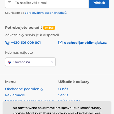
Tu napíšte váš e-mail
Prihlásiť
Souhlasím se
zpracováním osobních údajů
.
Potrebujete poradiť
offline
Zákaznický servis je k dispozícii
+420 601 009 001
obchod@mobilmajak.cz
Kde nás nájdete
Slovenčina
Menu
Užitočné odkazy
Obchodné podmienky
O nás
Reklamácie
Servis
Spracovanie osobných údajov
Voľné miesta
Doprava a platba
Kontakt
Na tomto webe používame pre správnu funkčnosť súbory
Odstúpenie od zmluvy
cookies, ktoré pomáhajú na dokončenie objednávky, lepší