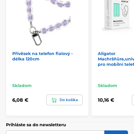
Specifikace:
Materiál: plastové korálky
Délka šňůrky: 74 cm
Délka šňůry v poutku: 1,5 cm
Délka šňůrky: 37 cm
Háček pro připevnění k telefonu
Přívěsky jsou k dispozici ve čtyřech barvách: světle
růžové, fialové, bílé a černé.
Přívěsek na telefon fialový -
Aligator
délka 120cm
Machršňůra,univ
pro mobilní tele
Skladom
Skladom
6,08 €
10,16 €
Do košíka
Prihláste sa do newsletteru