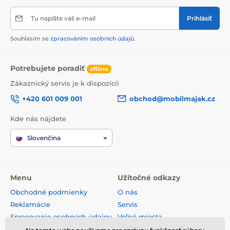
Tu napíšte váš e-mail
Prihlásiť
Souhlasím se
zpracováním osobních údajů
.
Potrebujete poradiť
offline
Zákaznický servis je k dispozícii
+420 601 009 001
obchod@mobilmajak.cz
Kde nás nájdete
Slovenčina
Menu
Užitočné odkazy
Obchodné podmienky
O nás
Reklamácie
Servis
Spracovanie osobných údajov
Voľné miesta
Doprava a platba
Kontakt