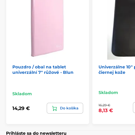
Pouzdro / obal na tablet
Univerzálne 10" 
univerzální 7" růžové - Blun
čiernej kože
Skladom
Skladom
16,29 €
14,29 €
Do košíka
8,13 €
Prihláste sa do newsletteru