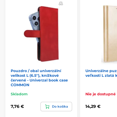
Pouzdro / obal univerzální
Univerzálne puz
velikost L (6.5''), knížkové
veľkosti L zlatá 
červené - Univerzal book case
COMMON
Skladom
Nie je dostupné
7,76 €
14,29 €
Do košíka