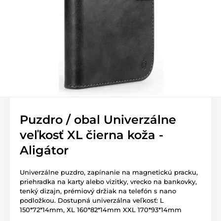
Puzdro / obal Univerzálne
veľkosť XL čierna koža -
Aligátor
Univerzálne puzdro, zapínanie na magnetickú pracku,
priehradka na karty alebo vizitky, vrecko na bankovky,
tenký dizajn, prémiový držiak na telefón s nano
podložkou. Dostupná univerzálna veľkosť: L
150*72*14mm, XL 160*82*14mm XXL 170*93*14mm