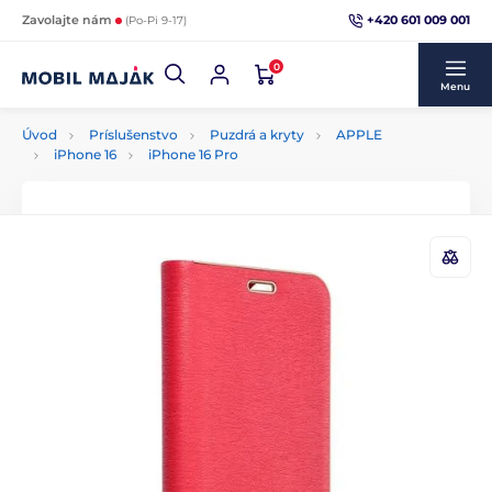
+420 601 009 001
Zavolajte nám
(Po-Pi 9-17)
0
Menu
Úvod
Príslušenstvo
Puzdrá a kryty
APPLE
iPhone 16
iPhone 16 Pro