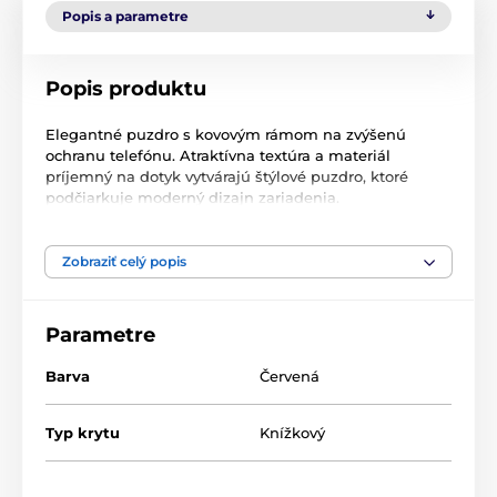
Popis a parametre
Popis produktu
Elegantné puzdro s kovovým rámom na zvýšenú
ochranu telefónu. Atraktívna textúra a materiál
príjemný na dotyk vytvárajú štýlové puzdro, ktoré
podčiarkuje moderný dizajn zariadenia.
Zobraziť celý popis
Mäkký semišový materiál vo vnútri a v časti držiaka
chráni zariadenie z oboch strán pred poškodením a
poškriabaním. Držiak je vyrobený z pružného silikónu
Parametre
a má výrezy. Hliníkový rám na okrajoch robí puzdro
pevnejším a ešte viac chráni zariadenie. Kombinácia
Barva
Červená
kovu a originálneho materiálu vytvára jedinečnú a
modernú kompozíciu, vďaka ktorej zariadenie vyzerá
štýlovo a elegantne.
Typ krytu
Knížkový