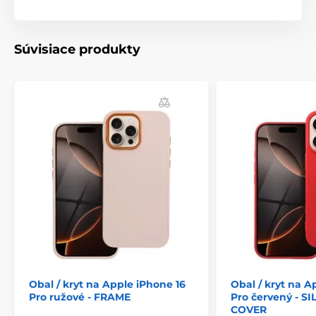
Puzdro má aj malé vrecko na praktické doklady alebo
bankovky. Puzdro je vybavené horizontálnou
základňou na prezeranie filmov alebo fotografií. Silný
magnet zabezpečuje jednoduché zatváranie a
Súvisiace produkty
otváranie puzdra a zabraňuje náhodnému otvoreniu.
Obal / kryt na Apple iPhone 16
Obal / kryt na A
Pro ružové - FRAME
Pro červený - S
COVER