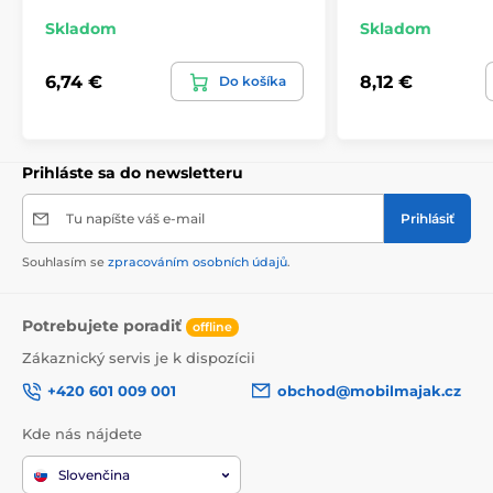
Skladom
Skladom
6,74 €
8,12 €
Do košíka
Prihláste sa do newsletteru
Tu napíšte váš e-mail
Prihlásiť
Souhlasím se
zpracováním osobních údajů
.
Potrebujete poradiť
offline
Zákaznický servis je k dispozícii
+420 601 009 001
obchod@mobilmajak.cz
Kde nás nájdete
Slovenčina