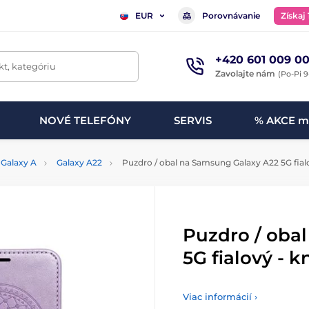
Porovnávanie
Získaj
EUR
+420 601 009 00
t, kategóriu
Zavolajte nám
(Po-Pi 9
NOVÉ TELEFÓNY
SERVIS
% AKCE m
Galaxy A
Galaxy A22
Puzdro / obal na Samsung Galaxy A22 5G fial
Puzdro / oba
5G fialový - 
Viac informácií ›