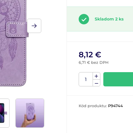
Skladom 2 ks
8,12 €
6,71 € bez DPH
Kód produktu:
P94744