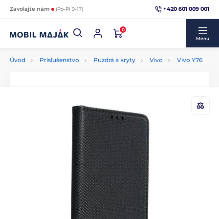
+420 601 009 001
Zavolajte nám
(Po-Pi 9-17)
0
Menu
Úvod
Príslušenstvo
Puzdrá a kryty
Vivo
Vivo Y76