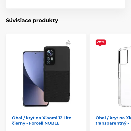
zariadenia do puzdra. Magnetický uzáver zaisťuje
pevné uchopenie a zabraňuje náhodnému otvoreniu
peňaženky.
Súvisiace produkty
-72%
Obal / kryt na Xiaomi 12 Lite
Obal / kryt na Xi
čierny - Forcell NOBLE
transparentný - 