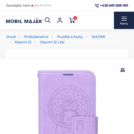
+420 601 009 001
Zavolajte nám
(Po-Pi 9-17)
0
Menu
Úvod
Príslušenstvo
Puzdrá a kryty
XIAOMI
Xiaomi 12
Xiaomi 12 Lite