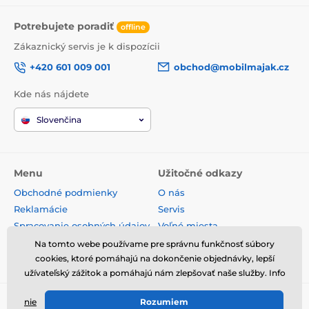
Potrebujete poradiť
offline
Zákaznický servis je k dispozícii
+420 601 009 001
obchod@mobilmajak.cz
Kde nás nájdete
Slovenčina
Menu
Užitočné odkazy
Obchodné podmienky
O nás
Reklamácie
Servis
Spracovanie osobných údajov
Voľné miesta
Doprava a platba
Kontakt
Na tomto webe používame pre správnu funkčnosť súbory
Odstúpenie od zmluvy
cookies, ktoré pomáhajú na dokončenie objednávky, lepší
užívateľský zážitok a pomáhajú nám zlepšovať naše služby. Info
nie
Rozumiem
© 2026 www.mobilmajak.sk ⦁ E-shop vytvorila
SIMPLIA.cz