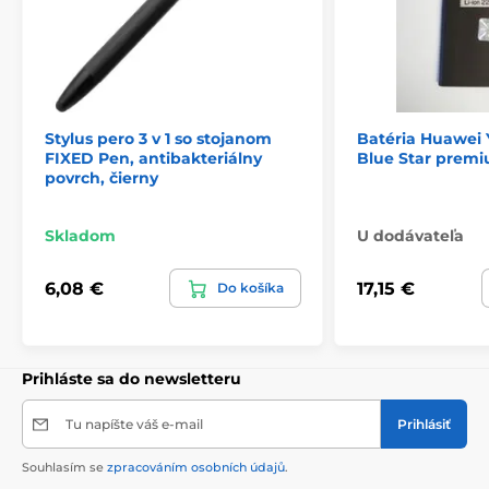
Stylus pero 3 v 1 so stojanom
Batéria Huawei
FIXED Pen, antibakteriálny
Blue Star prem
povrch, čierny
Skladom
U dodávateľa
6,08 €
17,15 €
Do košíka
Prihláste sa do newsletteru
Tu napíšte váš e-mail
Prihlásiť
Souhlasím se
zpracováním osobních údajů
.