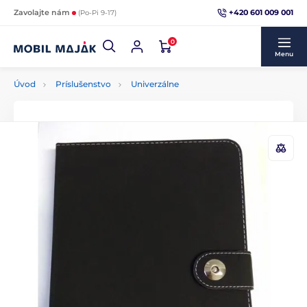
+420 601 009 001
Zavolajte nám
(Po-Pi 9-17)
0
Menu
Úvod
Príslušenstvo
Univerzálne