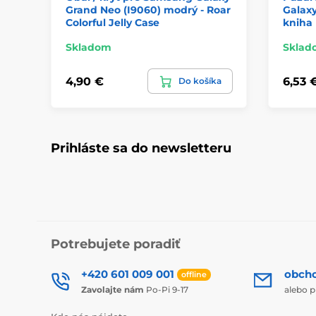
Grand Neo (I9060) modrý - Roar
Galaxy
Colorful Jelly Case
kniha
Skladom
Sklad
4,90 €
6,53 
Do košíka
Prihláste sa do newsletteru
Potrebujete poradiť
+420 601 009 001
obch
offline
Zavolajte nám
Po-Pi 9-17
alebo p