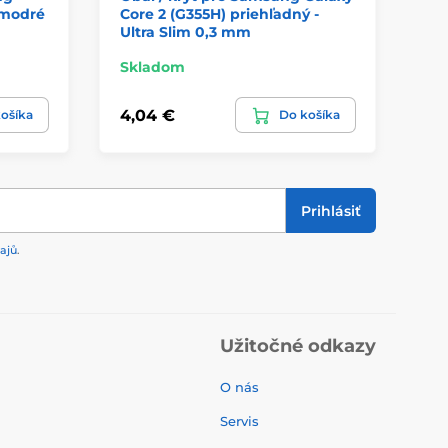
 modré
Core 2 (G355H) priehľadný -
Ga
Ultra Slim 0,3 mm
či
Skladom
Sk
4,04 €
7,
ošíka
Do košíka
Prihlásiť
ajů
.
Užitočné odkazy
O nás
Servis