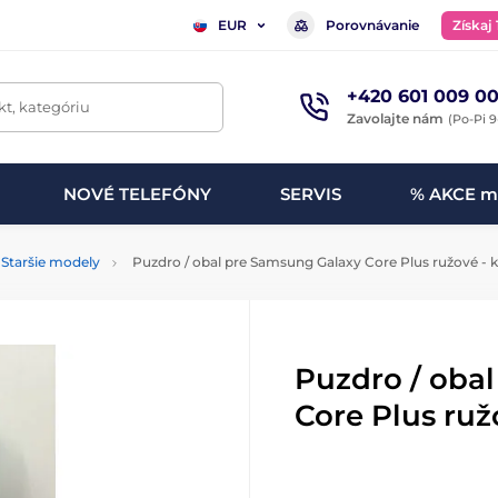
Porovnávanie
Získaj
EUR
+420 601 009 00
t, kategóriu
Zavolajte nám
(Po-Pi 9
NOVÉ TELEFÓNY
SERVIS
% AKCE m
Staršie modely
Puzdro / obal pre Samsung Galaxy Core Plus ružové - 
Puzdro / oba
Core Plus ruž