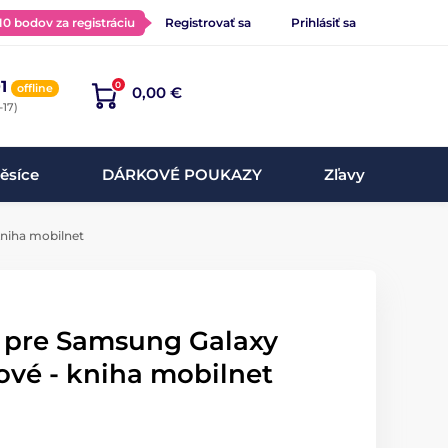
 10 bodov za registráciu
Registrovať sa
Prihlásiť sa
1
0
offline
0,00 €
-17)
ěsíce
DÁRKOVÉ POUKAZY
Zľavy
kniha mobilnet
l pre Samsung Galaxy
ové - kniha mobilnet