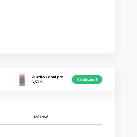
Puzdro / obal pre…
K nákupu
6,53 €
Růžová