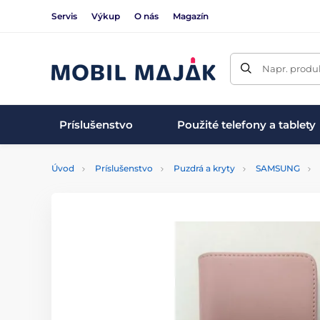
Servis
Výkup
O nás
Magazín
Napr. produk
Príslušenstvo
Použité telefony a tablety
Úvod
Príslušenstvo
Puzdrá a kryty
SAMSUNG