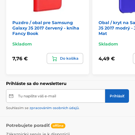
Puzdro / obal pre Samsung
Obal / kryt na 
Galaxy J5 2017 červený - kniha
J5 2017 modrý - 
Fancy Book
Mat
Skladom
Skladom
7,76 €
4,49 €
Do košíka
Prihláste sa do newsletteru
Tu napíšte váš e-mail
Prihlásiť
Souhlasím se
zpracováním osobních údajů
.
Potrebujete poradiť
offline
Zákaznický servis je k dispozícii