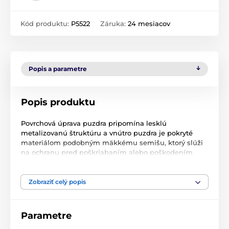
Kód produktu:
P5522
Záruka:
24 mesiacov
Popis a parametre
Popis produktu
Povrchová úprava puzdra pripomína lesklú
metalizovanú štruktúru a vnútro puzdra je pokryté
materiálom podobným mäkkému semišu, ktorý slúži
na ochranu pred poškriabaním alebo poškodením
obrazovky. Puzdro je vybavené jednoduchým
otváraním typu "kniha", ale na rozdiel od iných typov je
vybavené iba praktickým magnetickým prúžkom,
Zobraziť celý popis
ktorý ešte viac uľahčuje manipuláciu s puzdrom.
Vďaka svojej flexibilite môžete puzdro používať aj ako
Parametre
stojan a sledovať na ňom videá bez toho, aby ste
museli telefón držať v ruke. Okrem toho protišmykový