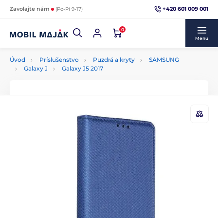
+420 601 009 001
Zavolajte nám
(Po-Pi 9-17)
0
Menu
Úvod
Príslušenstvo
Puzdrá a kryty
SAMSUNG
Galaxy J
Galaxy J5 2017