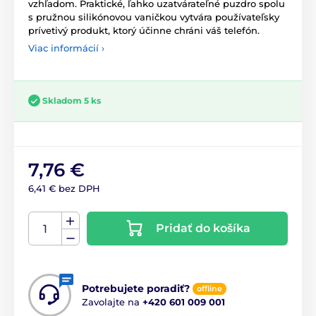
vzhľadom. Praktické, ľahko uzatvárateľné puzdro spolu
s pružnou silikónovou vaničkou vytvára používateľsky
prívetivý produkt, ktorý účinne chráni váš telefón.
Viac informácií ›
Skladom 5 ks
7,76 €
6,41 € bez DPH
Pridať do košíka
Potrebujete poradiť?
offline
Zavolajte na
+420 601 009 001