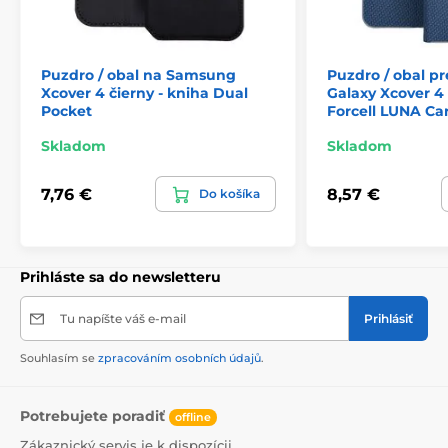
Puzdro / obal na Samsung
Puzdro / obal p
Xcover 4 čierny - kniha Dual
Galaxy Xcover 4
Pocket
Forcell LUNA Ca
Skladom
Skladom
7,76 €
8,57 €
Do košíka
Prihláste sa do newsletteru
Tu napíšte váš e-mail
Prihlásiť
Souhlasím se
zpracováním osobních údajů
.
Potrebujete poradiť
offline
Zákaznický servis je k dispozícii