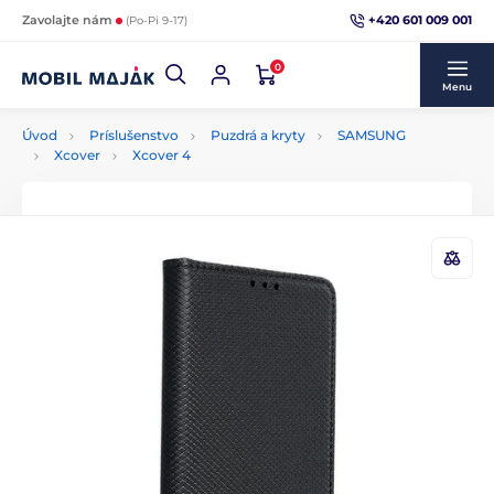
+420 601 009 001
Zavolajte nám
(Po-Pi 9-17)
0
Menu
Úvod
Príslušenstvo
Puzdrá a kryty
SAMSUNG
Xcover
Xcover 4