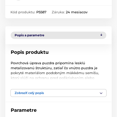
Kód produktu:
P5587
Záruka:
24 mesiacov
Popis a parametre
Popis produktu
Povrchová úprava puzdra pripomína lesklú
metalizovanú štruktúru, zatiaľ čo vnútro puzdra je
pokryté materiálom podobným mäkkému semišu,
ktorý slúži na ochranu pred poškriabaním alebo
poškodením obrazovky. Puzdro je vybavené
jednoduchým otváraním typu "kniha", ale na rozdiel
od iných typov je vybavené iba praktickým
Zobraziť celý popis
magnetickým prúžkom, ktorý ešte viac uľahčuje
manipuláciu s puzdrom.
Parametre
Vďaka svojej flexibilite môžete puzdro používať aj ako
stojan a sledovať na ňom videá bez toho, aby ste