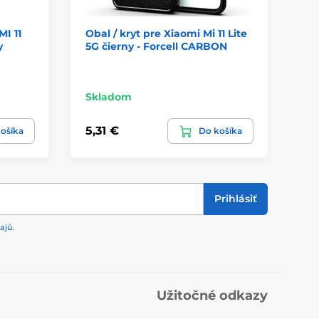
MI 11
Obal / kryt pre Xiaomi Mi 11 Lite
Oba
y
5G čierny - Forcell CARBON
5G 
NO
Skladom
Sk
5,31 €
5,
ošíka
Do košíka
Prihlásiť
ajů
.
Užitočné odkazy