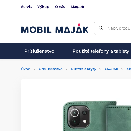
Servis
Výkup
O nás
Magazín
Napr. produk
Príslušenstvo
Použité telefony a tablety
Úvod
Príslušenstvo
Puzdrá a kryty
XIAOMI
Xi