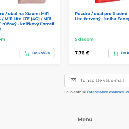
o / obal na Xiaomi Mi11
Puzdro / obal pre Xiaomi 
 / Mi11 Lite LTE (4G) / Mi11
Lite červený - kniha Fanc
E růžový - knížkový Forcell
O
om
Skladom
€
7,76 €
Do košíka
Do k
Tu napíšte váš e-mail
Souhlasím se
zpracováním osobních úd
Menu