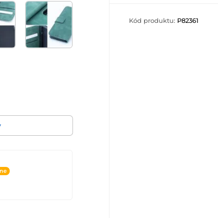
Kód produktu:
P82361
v
ine