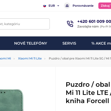
Porovnávanie
Získaj
EUR
+420 601 009 00
t, kategóriu
Zavolajte nám
(Po-Pi 9
NOVÉ TELEFÓNY
SERVIS
% AKCE m
aomi Mi
Xiaomi Mi 11 Lite
Puzdro / obal pre Xiaomi Mi 11 Lite 5G / Mi 1
Puzdro / obal 
Mi 11 Lite LTE 
kniha Forcell