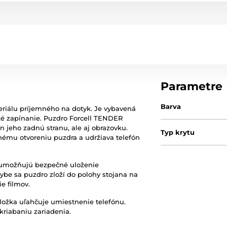
Parametre
Barva
riálu príjemného na dotyk. Je vybavená
é zapínanie. Puzdro Forcell TENDER
n jeho zadnú stranu, ale aj obrazovku.
Typ krytu
mu otvoreniu puzdra a udržiava telefón
e umožňujú bezpečné uloženie
be sa puzdro zloží do polohy stojana na
e filmov.
 vložka uľahčuje umiestnenie telefónu.
kriabaniu zariadenia.