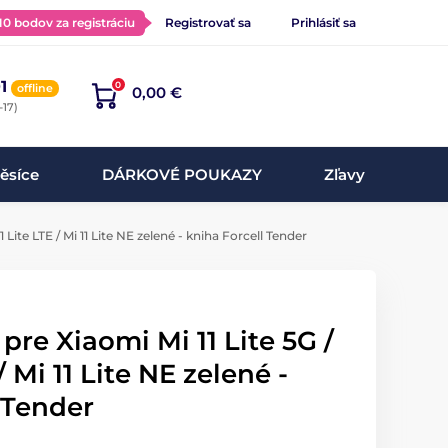
 10 bodov za registráciu
Registrovať sa
Prihlásiť sa
1
0
offline
0,00 €
-17)
ěsíce
DÁRKOVÉ POUKAZY
Zľavy
1 Lite LTE / Mi 11 Lite NE zelené - kniha Forcell Tender
pre Xiaomi Mi 11 Lite 5G /
/ Mi 11 Lite NE zelené -
 Tender