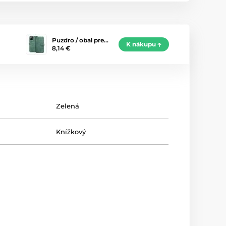
Puzdro / obal pre…
K nákupu
8,14 €
Zelená
Knížkový