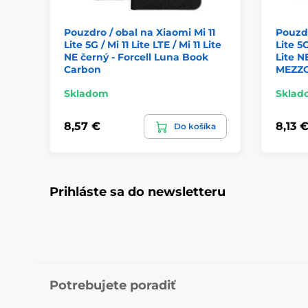
Pouzdro / obal na Xiaomi Mi 11
Pouzdr
Lite 5G / Mi 11 Lite LTE / Mi 11 Lite
Lite 5G
NE černý - Forcell Luna Book
Lite N
Carbon
MEZZ
Skladom
Sklad
8,57 €
8,13 
Do košíka
Prihláste sa do newsletteru
Potrebujete poradiť