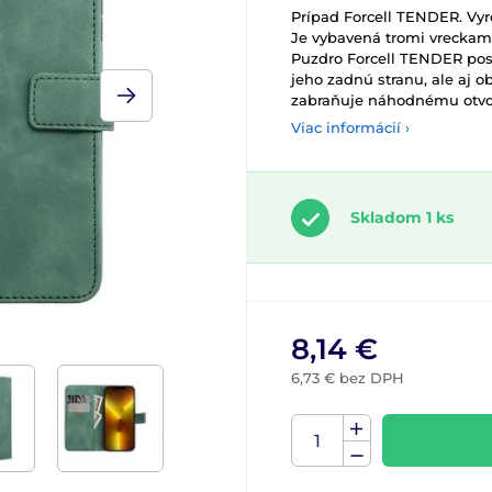
Prípad Forcell TENDER. Vy
Je vybavená tromi vreckam
Puzdro Forcell TENDER posk
jeho zadnú stranu, ale aj
zabraňuje náhodnému otvore
Viac informácií ›
Skladom 1 ks
8,14 €
6,73 € bez DPH