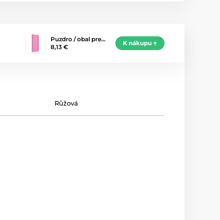
Puzdro / obal pre…
K nákupu
8,13 €
Růžová