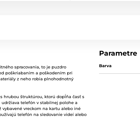
Parametre
Barva
litného spracovania, to je puzdro
pred poškriabaním a poškodením pri
teriály z neho robia plnohodnotný
s hrubou štruktúrou, ktorú dopĺňa časť s
udržiava telefón v stabilnej polohe a
ež vybavené vreckom na kartu alebo iné
oužívajú telefón na sledovanie videí alebo