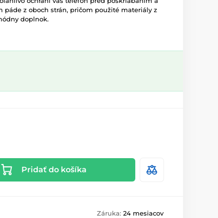
ľahlivo ochráni váš telefón pred poškriabaním a
páde z oboch strán, pričom použité materiály z
módny doplnok.
Pridať do košíka
Záruka:
24 mesiacov