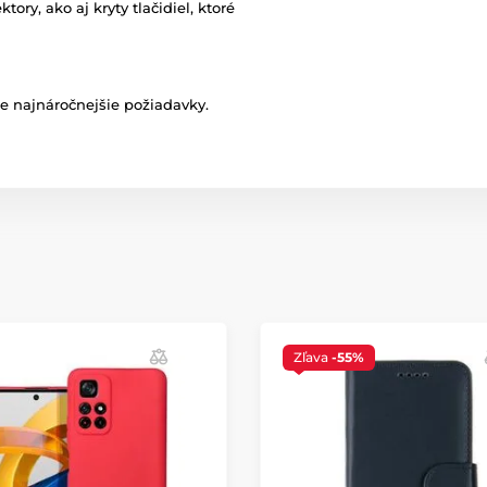
ry, ako aj kryty tlačidiel, ktoré
ie najnáročnejšie požiadavky.
Zľava
-55%