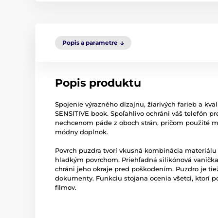
Popis a parametre
Popis produktu
Spojenie výrazného dizajnu, žiarivých farieb a kva
SENSITIVE book. Spoľahlivo ochráni váš telefón 
nechcenom páde z oboch strán, pričom použité ma
módny doplnok.
Povrch puzdra tvorí vkusná kombinácia materiálu 
hladkým povrchom. Priehľadná silikónová vanička 
chráni jeho okraje pred poškodením. Puzdro je ti
dokumenty. Funkciu stojana ocenia všetci, ktorí p
filmov.