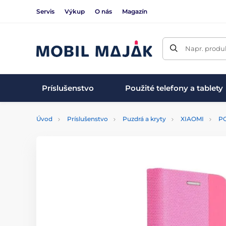
Servis
Výkup
O nás
Magazín
Napr. produk
Príslušenstvo
Použité telefony a tablety
Úvod
Príslušenstvo
Puzdrá a kryty
XIAOMI
P