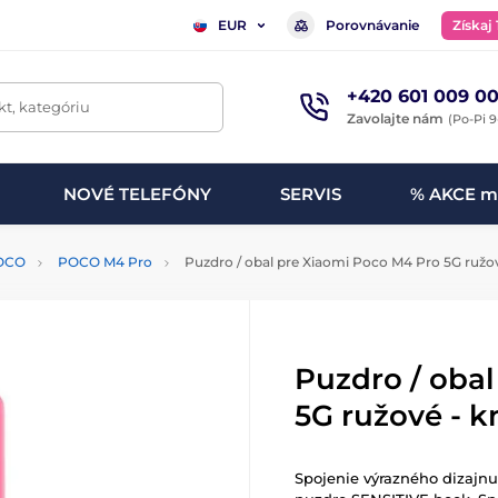
Porovnávanie
Získaj
EUR
+420 601 009 00
t, kategóriu
Zavolajte nám
(Po-Pi 9
NOVÉ TELEFÓNY
SERVIS
% AKCE m
OCO
POCO M4 Pro
Puzdro / obal pre Xiaomi Poco M4 Pro 5G ružov
Puzdro / oba
5G ružové - k
Spojenie výrazného dizajnu, 