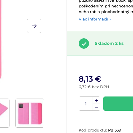
puzdro SENSITIVE book. Spo
poškodením pri nechcenom 
neho robia plnohodnotný 
Viac informácií ›
Skladom 2 ks
8,13 €
6,72 € bez DPH
Kód produktu:
P81339