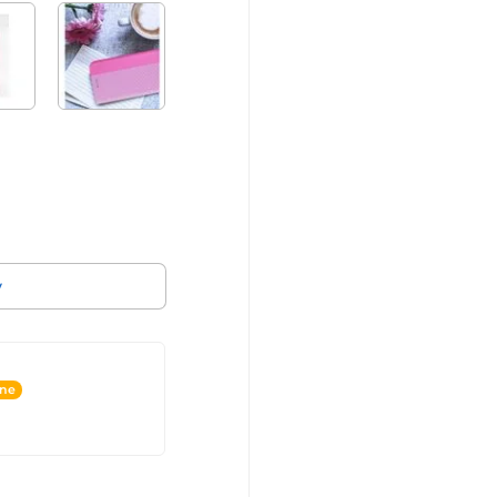
v
ine