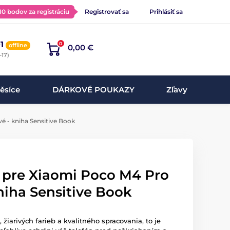
 10 bodov za registráciu
Registrovať sa
Prihlásiť sa
1
0
offline
0,00 €
-17)
ěsíce
DÁRKOVÉ POUKAZY
Zľavy
é - kniha Sensitive Book
l pre Xiaomi Poco M4 Pro
niha Sensitive Book
žiarivých farieb a kvalitného spracovania, to je