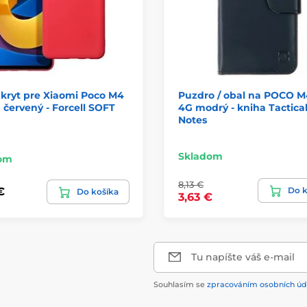
 kryt pre Xiaomi Poco M4
Puzdro / obal na POCO M
 červený - Forcell SOFT
4G modrý - kniha Tactical
Notes
Skladom
om
8,13 €
Do k
€
Do košíka
3,63 €
Tu napíšte váš e-mail
Souhlasím se
zpracováním osobních úd