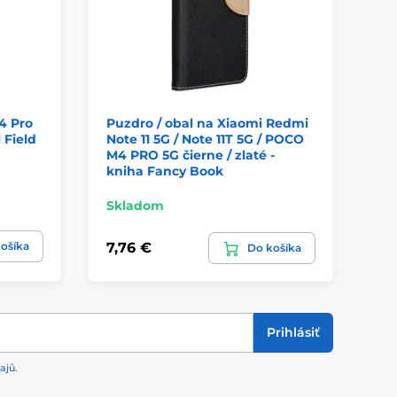
4 Pro
Puzdro / obal na Xiaomi Redmi
Pu
 Field
Note 11 5G / Note 11T 5G / POCO
M4
M4 PRO 5G čierne / zlaté -
Se
kniha Fancy Book
Skladom
Sk
ošíka
7,76 €
8,
Do košíka
Prihlásiť
ajů
.