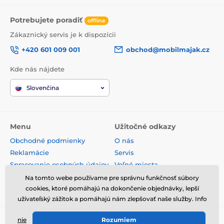
Potrebujete poradiť
offline
Zákaznický servis je k dispozícii
+420 601 009 001
obchod@mobilmajak.cz
Kde nás nájdete
Slovenčina
Menu
Užitočné odkazy
Obchodné podmienky
O nás
Reklamácie
Servis
Spracovanie osobných údajov
Voľné miesta
Doprava a platba
Kontakt
Na tomto webe používame pre správnu funkčnosť súbory
Odstúpenie od zmluvy
cookies, ktoré pomáhajú na dokončenie objednávky, lepší
užívateľský zážitok a pomáhajú nám zlepšovať naše služby. Info
nie
Rozumiem
© 2026 www.mobilmajak.sk ⦁ E-shop vytvorila
SIMPLIA.cz