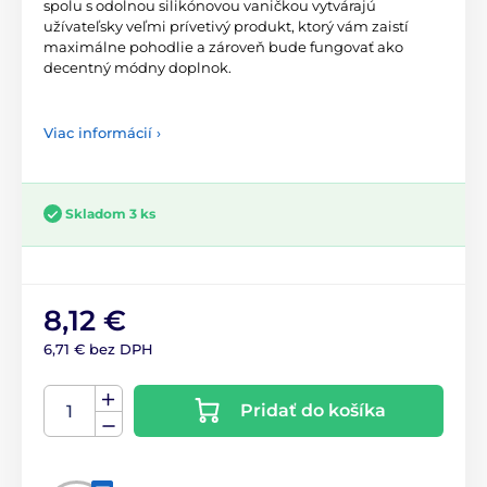
spolu s odolnou silikónovou vaničkou vytvárajú
užívateľsky veľmi prívetivý produkt, ktorý vám zaistí
maximálne pohodlie a zároveň bude fungovať ako
decentný módny doplnok.
Viac informácií ›
Skladom 3 ks
8,12 €
6,71 € bez DPH
Pridať do košíka