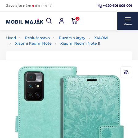
+420 601 009 001
Zavolajte nám
(Po-Pi 9-17)
0
Menu
Úvod
Príslušenstvo
Puzdrá a kryty
XIAOMI
Xiaomi Redmi Note
Xiaomi Redmi Note 11