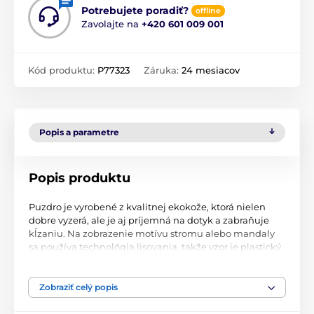
Potrebujete poradiť?
offline
Zavolajte na
+420 601 009 001
Kód produktu:
P77323
Záruka:
24 mesiacov
Popis a parametre
Popis produktu
Puzdro je vyrobené z kvalitnej ekokože, ktorá nielen
dobre vyzerá, ale je aj príjemná na dotyk a zabraňuje
kĺzaniu. Na zobrazenie motívu stromu alebo mandaly
sa používa technológia lisovania, takže vzor je plastický
a neodiera sa ako potlačené obaly. Flexibilný silikónový
zásobník sa postará o to, aby vaše zariadenie pevne
držalo vo vnútri. Jednoduché otváranie typu "kniha" je
Zobraziť celý popis
doplnené magnetom, ktorý zabraňuje samovoľnému
otváraniu puzdra a zároveň neznižuje komfort jeho