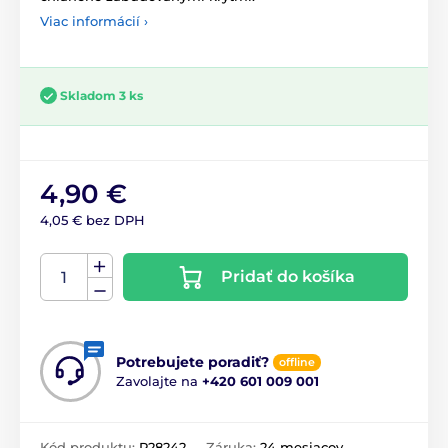
Viac informácií ›
Skladom 3 ks
4,90 €
4,05 € bez DPH
Pridať do košíka
Potrebujete poradiť?
offline
Zavolajte na
+420 601 009 001
Kód produktu:
P28242
Záruka:
24 mesiacov