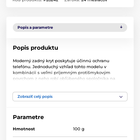
Popis a parametre
Popis produktu
Moderný zadný kryt poskytuje účinnú ochranu
telefónu. Jednoduchý vzhľad tohto modelu v
kombinácii s veľmi príjemným protišmykovým
povrchom z neho robí obľúbeného spoločníka na
každodenné používanie. Bočné tlačidlá telefónu sú
chránené zabudovanými krytmi.
Zobraziť celý popis
Kryt je vyrobený z pružného, ale pevného silikónového
materiálu, ktorý je vysoko priľnavý a zabraňuje
skĺznutiu. Jeho povrch je matný a veľmi príjemný na
Parametre
dotyk.
Hmotnost
100 g
Kryt je samozrejme vybavený presnými výrezmi pre
nabíjací konektor, fotoaparát a ďalšie vstupy telefónu.