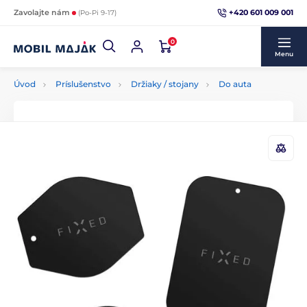
+420 601 009 001
Zavolajte nám
(Po-Pi 9-17)
0
Menu
Úvod
Príslušenstvo
Držiaky / stojany
Do auta