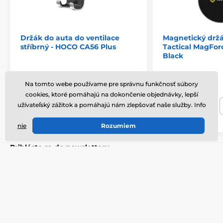
Držák do auta do ventilace
Magnetický držá
stříbrný - HOCO CA56 Plus
Tactical MagFor
Black
Skladom
Skladom
Na tomto webe používame pre správnu funkčnosť súbory
cookies, ktoré pomáhajú na dokončenie objednávky, lepší
užívateľský zážitok a pomáhajú nám zlepšovať naše služby. Info
16,29 €
24,45 €
Do košíka
nie
Rozumiem
Prihláste sa do newsletteru
Tu napíšte váš e-mail
Prihlásiť
Souhlasím se
zpracováním osobních údajů
.
Potrebujete poradiť
offline