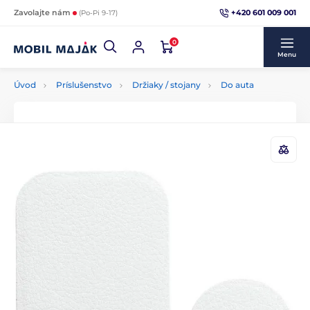
+420 601 009 001
Zavolajte nám
(Po-Pi 9-17)
0
Menu
Úvod
Príslušenstvo
Držiaky / stojany
Do auta