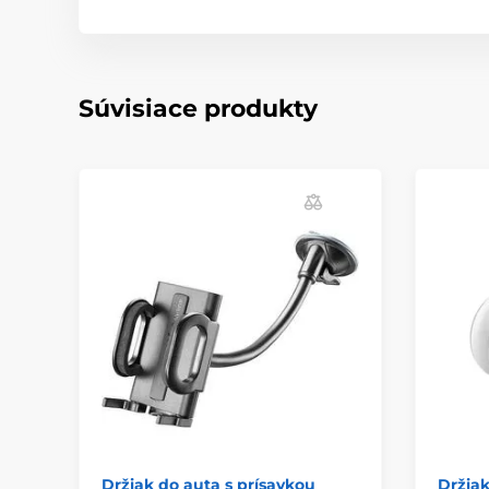
Súvisiace produkty
Držiak do auta s prísavkou
Držiak