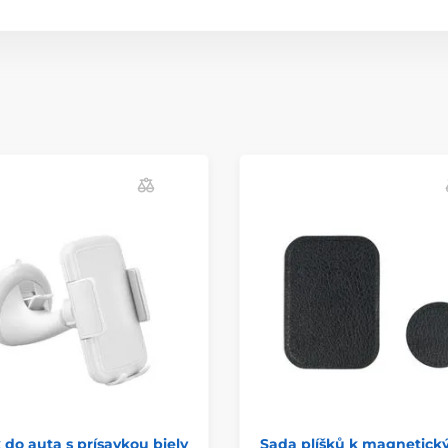
 do auta s prísavkou biely
Sada plíšků k magnetic