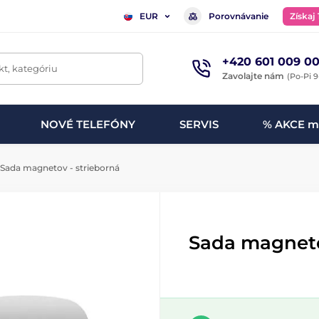
Porovnávanie
Získaj
EUR
+420 601 009 00
t, kategóriu
Zavolajte nám
(Po-Pi 9
NOVÉ TELEFÓNY
SERVIS
% AKCE m
Sada magnetov - strieborná
Sada magneto