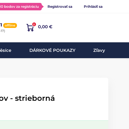
 10 bodov za registráciu
Registrovať sa
Prihlásiť sa
1
0
offline
0,00 €
-17)
ěsíce
DÁRKOVÉ POUKAZY
Zľavy
v - strieborná