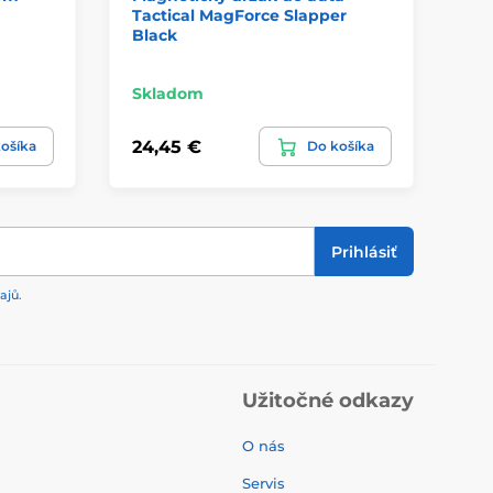
Tactical MagForce Slapper
Black
Skladom
Sk
24,45 €
6,
ošíka
Do košíka
Prihlásiť
ajů
.
Užitočné odkazy
O nás
Servis