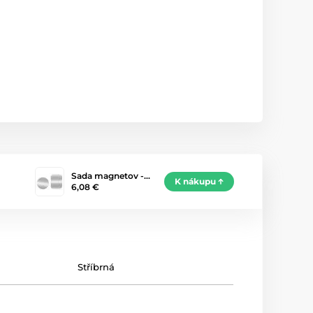
Sada magnetov -…
K nákupu
6,08 €
Stříbrná