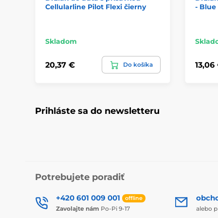
Cellularline Pilot Flexi čierny
- Blue
Skladom
Sklad
20,37 €
13,06
Do košíka
Prihláste sa do newsletteru
Potrebujete poradiť
+420 601 009 001
obch
offline
Zavolajte nám
Po-Pi 9-17
alebo p