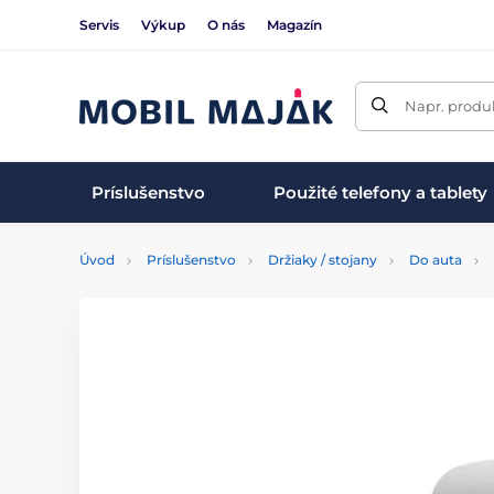
Servis
Výkup
O nás
Magazín
Napr. produk
Príslušenstvo
Použité telefony a tablety
Úvod
Príslušenstvo
Držiaky / stojany
Do auta