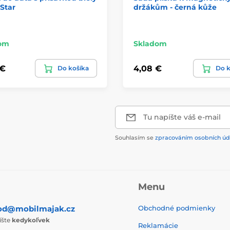
 Star
držákům - černá kůže
om
Skladom
 €
4,08 €
Do košíka
Do k
Tu napíšte váš e-mail
Souhlasím se
zpracováním osobních úd
Menu
od@mobilmajak.cz
Obchodné podmienky
íšte
kedykoľvek
Reklamácie