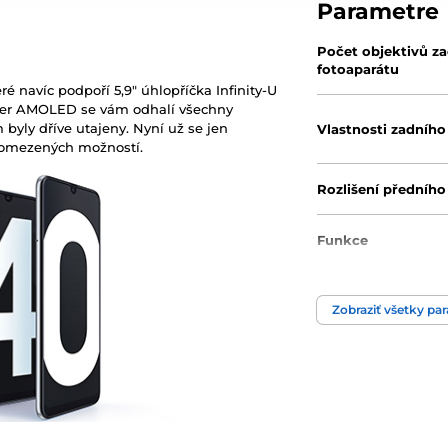
Parametre
Počet objektivů z
fotoaparátu
ré navíc podpoří 5,9" úhlopříčka Infinity-U
Super AMOLED se vám odhalí všechny
 byly dříve utajeny. Nyní už se jen
Vlastnosti zadního
eomezených možností.
Rozlišení předního
Funkce
Nabíjecí konektor
Zobraziť všetky pa
Audio jack
Počet SIM
Operační systém