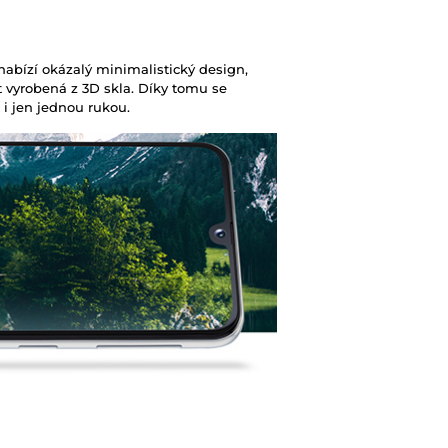
Typ baterie
bízí okázalý minimalistický design,
st vyrobená z 3D skla. Díky tomu se
Kapacita baterie
 i jen jednou rukou.
Výška
Šířka
Hloubka
Hmotnost
Maximální kapacit
rozšíření úložiště
Barva