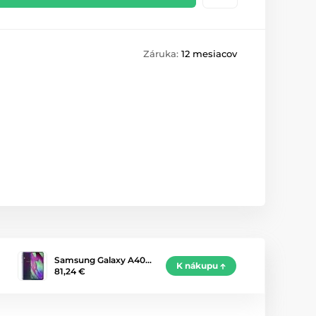
Záruka:
12 mesiacov
Samsung Galaxy A40…
K nákupu
81,24 €