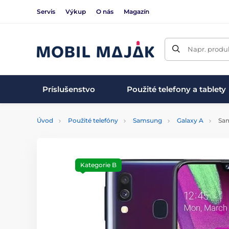
Servis
Výkup
O nás
Magazín
Napr. produk
Príslušenstvo
Použité telefony a tablety
Úvod
Použité telefóny
Samsung
Galaxy A
Sam
Kategorie B