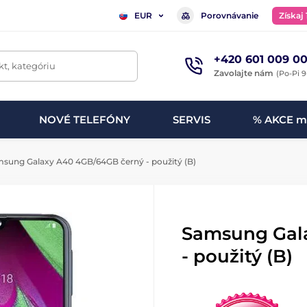
Porovnávanie
Získaj
EUR
+420 601 009 00
t, kategóriu
Zavolajte nám
(Po-Pi 9
NOVÉ TELEFÓNY
SERVIS
% AKCE m
sung Galaxy A40 4GB/64GB černý - použitý (B)
Samsung Gal
- použitý (B)