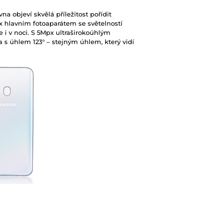
Velikost displeje
na objeví skvělá příležitost pořídit
x hlavním fotoaparátem se světelností
e i v noci. S 5Mpx ultraširokoúhlým
Rozlišení displeje
s úhlem 123° – stejným úhlem, který vidí
Typ displeje
Počet jader proce
Frekvence proces
Operační paměť R
Velikost vnitřního 
Rozšíření vnitřního
Rozlišení zadního 