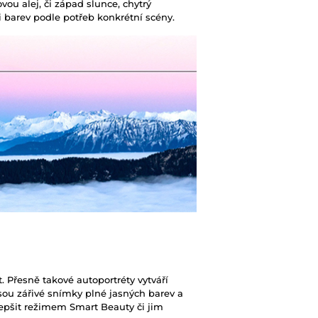
vou alej, či západ slunce, chytrý
i barev podle potřeb konkrétní scény.
. Přesně takové autoportréty vytváří
ou zářivé snímky plné jasných barev a
lepšit režimem Smart Beauty či jim