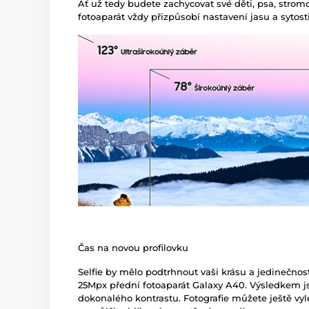
Ať už tedy budete zachycovat své děti, psa, stromo
fotoaparát vždy přizpůsobí nastavení jasu a sytost
Čas na novou profilovku
Selfie by mělo podtrhnout vaši krásu a jedinečnost
25Mpx přední fotoaparát Galaxy A40. Výsledkem js
dokonalého kontrastu. Fotografie můžete ještě vy