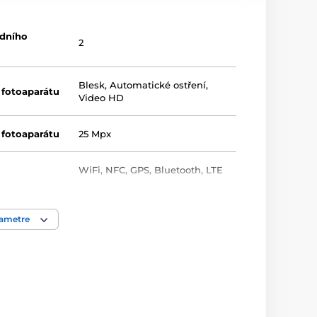
adního
2
Blesk
,
Automatické ostření
,
 fotoaparátu
Video HD
 fotoaparátu
25 Mpx
WiFi
,
NFC
,
GPS
,
Bluetooth
,
LTE
USB - C
rametre
áno
2
Android