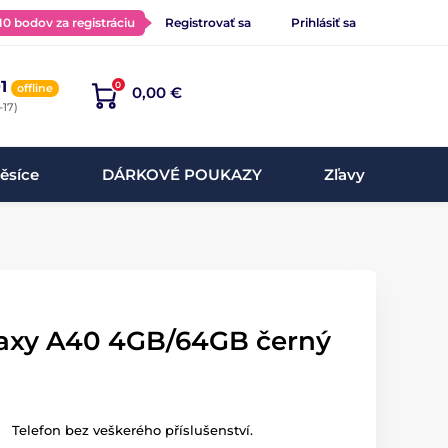
 10 bodov za registráciu
Registrovať sa
Prihlásiť sa
1
0
offline
0,00 €
-17)
ěsíce
DÁRKOVÉ POUKAZY
Zľavy
axy A40 4GB/64GB černý
Telefon bez veškerého příslušenství.