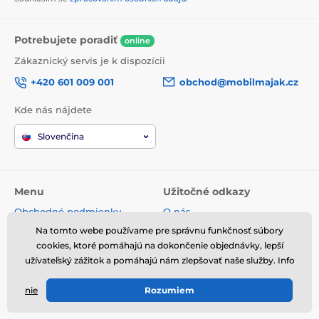
Potrebujete poradiť
online
Zákaznický servis je k dispozícii
+420 601 009 001
obchod@mobilmajak.cz
Kde nás nájdete
Slovenčina
Menu
Užitočné odkazy
Obchodné podmienky
O nás
Reklamácie
Servis
Na tomto webe používame pre správnu funkčnosť súbory
Spracovanie osobných údajov
Voľné miesta
cookies, ktoré pomáhajú na dokončenie objednávky, lepší
užívateľský zážitok a pomáhajú nám zlepšovať naše služby. Info
Doprava a platba
Kontakt
Odstúpenie od zmluvy
nie
Rozumiem