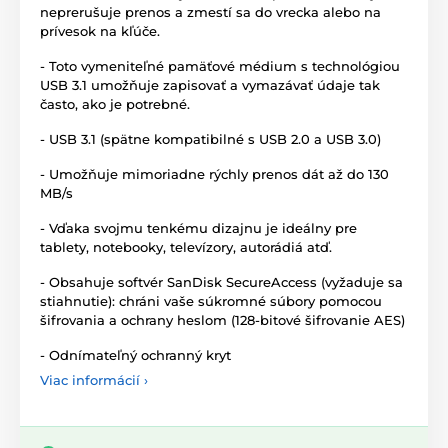
neprerušuje prenos a zmestí sa do vrecka alebo na
prívesok na kľúče.
- Toto vymeniteľné pamäťové médium s technológiou
USB 3.1 umožňuje zapisovať a vymazávať údaje tak
často, ako je potrebné.
- USB 3.1 (spätne kompatibilné s USB 2.0 a USB 3.0)
- Umožňuje mimoriadne rýchly prenos dát až do 130
MB/s
- Vďaka svojmu tenkému dizajnu je ideálny pre
tablety, notebooky, televízory, autorádiá atď.
- Obsahuje softvér SanDisk SecureAccess (vyžaduje sa
stiahnutie): chráni vaše súkromné súbory pomocou
šifrovania a ochrany heslom (128-bitové šifrovanie AES)
- Odnímateľný ochranný kryt
Viac informácií ›