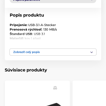
Popis produktu
Pripojenie:
USB-3.1-A-Stecker
Prenosová rýchlosť
: 130 MB/s
Štandard USB
: USB 3.1
Materiál:
kov | plast
Ochrana údajov pomocou hesla:
Áno
Zásuvný konektor USB
: Nie
Kapacita:
32 GB
Zobraziť celý popis
Súvisiace produkty