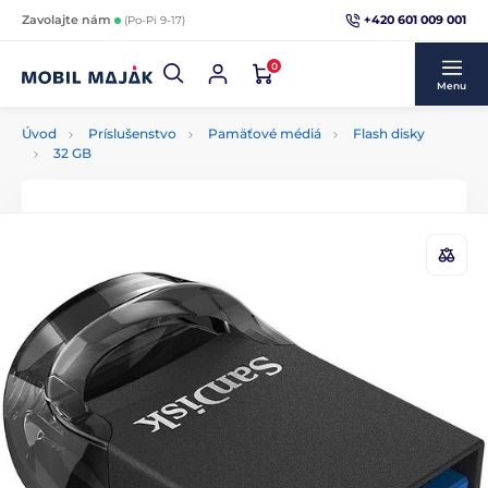
+420 601 009 001
Zavolajte nám
(Po-Pi 9-17)
0
Menu
Úvod
Príslušenstvo
Pamäťové médiá
Flash disky
32 GB